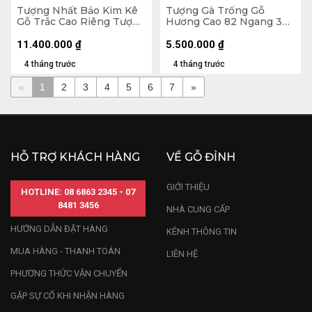
Tượng Nhất Bảo Kim Kê
Tượng Gà Trống Gỗ
Gỗ Trắc Cao Riêng Tượng
Hương Cao 82 Ngang 36
47x26x14 (cm) - Cả Kỷ
Sâu 16 (cm)
22x22x10 (cm)
11.400.000
₫
5.500.000
₫
4 tháng trước
4 tháng trước
«
1
2
3
4
5
6
7
»
HỖ TRỢ KHÁCH HÀNG
VỀ GỖ ĐỈNH
GIỚI THIỆU
HOTLINE: 08 6863 2345 - 07
8481 3456
NHÀ CUNG CẤP
HƯỚNG DẪN ĐẶT HÀNG
KÊNH THÔNG TIN
MUA HÀNG - THANH TOÁN
LIÊN HỆ
PHƯƠNG THỨC VẬN CHUYỂN
GẶP SỰ CỐ KHI NHẬN HÀNG