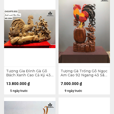
Tượng Gia Đình Gà Gỗ
Tượng Gà Trống Gỗ Ngọc
Bách Xanh Cao Cả Kỷ 43
Am Cao 92 Ngang 43 Sâu
Ngang 75 Sâu 32 (cm) -
16 (cm)
Kỷ Cao 15
13.800.000
₫
7.000.000
₫
5 ngày trước
9 ngày trước