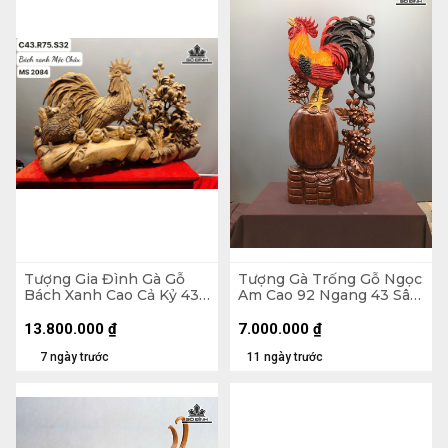
Tượng Gia Đình Gà Gỗ
Tượng Gà Trống Gỗ Ngọc
Bách Xanh Cao Cả Kỷ 43
Am Cao 92 Ngang 43 Sâu
Ngang 75 Sâu 32 (cm) -
16 (cm)
Kỷ Cao 15
13.800.000
₫
7.000.000
₫
7 ngày trước
11 ngày trước