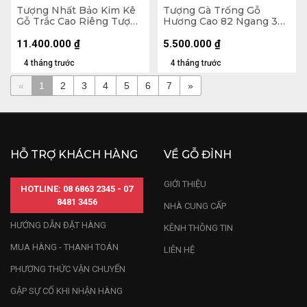
Tượng Nhất Bảo Kim Kê
Tượng Gà Trống Gỗ
Gỗ Trắc Cao Riêng Tượng
Hương Cao 82 Ngang 36
47x26x14 (cm) - Cả Kỷ
Sâu 16 (cm)
22x22x10 (cm)
11.400.000
₫
5.500.000
₫
4 tháng trước
4 tháng trước
«
1
2
3
4
5
6
7
»
HỖ TRỢ KHÁCH HÀNG
VỀ GỖ ĐỈNH
GIỚI THIỆU
HOTLINE: 08 6863 2345 - 07
8481 3456
NHÀ CUNG CẤP
HƯỚNG DẪN ĐẶT HÀNG
KÊNH THÔNG TIN
MUA HÀNG - THANH TOÁN
LIÊN HỆ
PHƯƠNG THỨC VẬN CHUYỂN
GẶP SỰ CỐ KHI NHẬN HÀNG