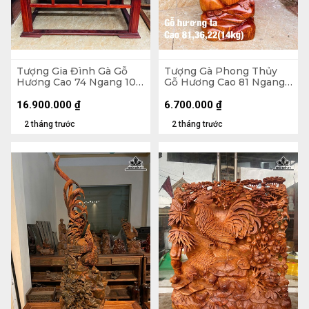
Tượng Gia Đình Gà Gỗ
Tượng Gà Phong Thủy
Hương Cao 74 Ngang 105
Gỗ Hương Cao 81 Ngang
Sâu 56 (cm) - 62kg - Cả Kỷ
36 Sâu 22 (cm) - 14kg
125 Ngang 109 Sâu 58
16.900.000
₫
6.700.000
₫
(cm)
2 tháng trước
2 tháng trước