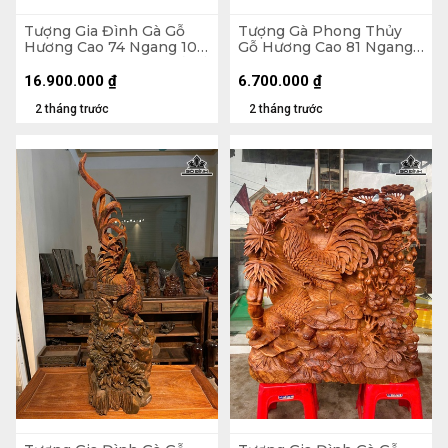
Tượng Gia Đình Gà Gỗ
Tượng Gà Phong Thủy
Hương Cao 74 Ngang 105
Gỗ Hương Cao 81 Ngang
Sâu 56 (cm) - 62kg - Cả Kỷ
36 Sâu 22 (cm) - 14kg
125 Ngang 109 Sâu 58
16.900.000
₫
6.700.000
₫
(cm)
2 tháng trước
2 tháng trước