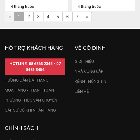
4 tháng trước
4 tháng trước
«
1
2
3
4
5
6
7
»
HỖ TRỢ KHÁCH HÀNG
VỀ GỖ ĐỈNH
GIỚI THIỆU
HOTLINE: 08 6863 2345 - 07
8481 3456
NHÀ CUNG CẤP
HƯỚNG DẪN ĐẶT HÀNG
KÊNH THÔNG TIN
MUA HÀNG - THANH TOÁN
LIÊN HỆ
PHƯƠNG THỨC VẬN CHUYỂN
GẶP SỰ CỐ KHI NHẬN HÀNG
CHÍNH SÁCH