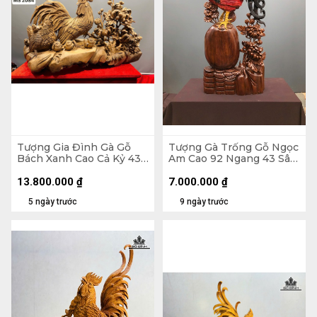
Tượng Gia Đình Gà Gỗ
Tượng Gà Trống Gỗ Ngọc
Bách Xanh Cao Cả Kỷ 43
Am Cao 92 Ngang 43 Sâu
Ngang 75 Sâu 32 (cm) -
16 (cm)
Kỷ Cao 15
13.800.000
₫
7.000.000
₫
5 ngày trước
9 ngày trước