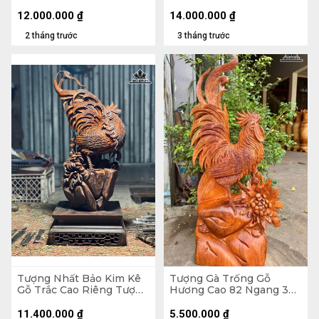
42 Sâu 20 (cm)
52 Sâu 22 (cm)
12.000.000
₫
14.000.000
₫
2 tháng trước
3 tháng trước
Tượng Nhất Bảo Kim Kê
Tượng Gà Trống Gỗ
Gỗ Trắc Cao Riêng Tượng
Hương Cao 82 Ngang 36
47x26x14 (cm) - Cả Kỷ
Sâu 16 (cm)
22x22x10 (cm)
11.400.000
₫
5.500.000
₫