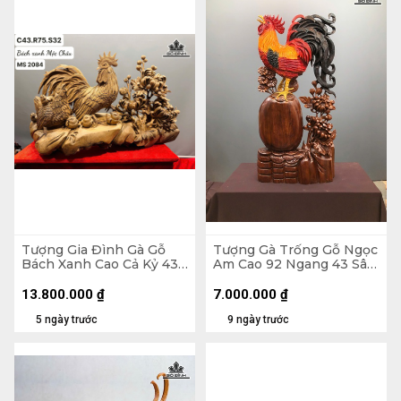
Tượng Gia Đình Gà Gỗ
Tượng Gà Trống Gỗ Ngọc
Bách Xanh Cao Cả Kỷ 43
Am Cao 92 Ngang 43 Sâu
Ngang 75 Sâu 32 (cm) -
16 (cm)
Kỷ Cao 15
13.800.000
₫
7.000.000
₫
5 ngày trước
9 ngày trước