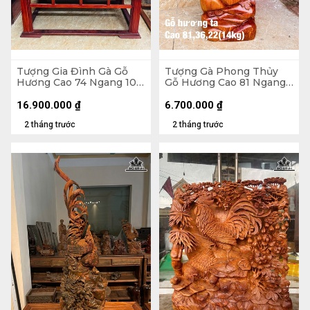
Tượng Gia Đình Gà Gỗ
Tượng Gà Phong Thủy
Hương Cao 74 Ngang 105
Gỗ Hương Cao 81 Ngang
Sâu 56 (cm) - 62kg - Cả Kỷ
36 Sâu 22 (cm) - 14kg
125 Ngang 109 Sâu 58
16.900.000
₫
6.700.000
₫
(cm)
2 tháng trước
2 tháng trước