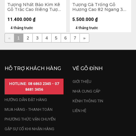
Tượng Nhất Bảo Kim Kê
Tượng Gà Trống Gỗ
Gỗ Trắc Cao Riêng Tượng
Hương Cao 82 Ngang 36
47x26x14 (cm) - Cả Kỷ
Sâu 16 (cm)
22x22x10 (cm)
11.400.000
₫
5.500.000
₫
4 tháng trước
4 tháng trước
«
1
2
3
4
5
6
7
»
HỖ TRỢ KHÁCH HÀNG
VỀ GỖ ĐỈNH
GIỚI THIỆU
HOTLINE: 08 6863 2345 - 07
8481 3456
NHÀ CUNG CẤP
HƯỚNG DẪN ĐẶT HÀNG
KÊNH THÔNG TIN
MUA HÀNG - THANH TOÁN
LIÊN HỆ
PHƯƠNG THỨC VẬN CHUYỂN
GẶP SỰ CỐ KHI NHẬN HÀNG