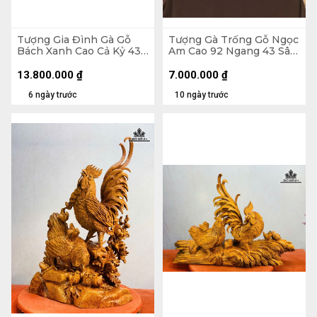
Tượng Gia Đình Gà Gỗ
Tượng Gà Trống Gỗ Ngọc
Bách Xanh Cao Cả Kỷ 43
Am Cao 92 Ngang 43 Sâu
Ngang 75 Sâu 32 (cm) -
16 (cm)
Kỷ Cao 15
13.800.000
₫
7.000.000
₫
6 ngày trước
10 ngày trước