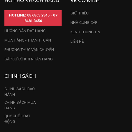
HỖ TRỢ KHÁCH HÀNG
VỀ GỖ ĐỈNH
GIỚI THIỆU
HOTLINE: 08 6863 2345 - 07
8481 3456
NHÀ CUNG CẤP
HƯỚNG DẪN ĐẶT HÀNG
KÊNH THÔNG TIN
MUA HÀNG - THANH TOÁN
LIÊN HỆ
PHƯƠNG THỨC VẬN CHUYỂN
GẶP SỰ CỐ KHI NHẬN HÀNG
CHÍNH SÁCH
CHÍNH SÁCH BẢO
HÀNH
CHÍNH SÁCH MUA
HÀNG
QUY CHẾ HOẠT
ĐỘNG