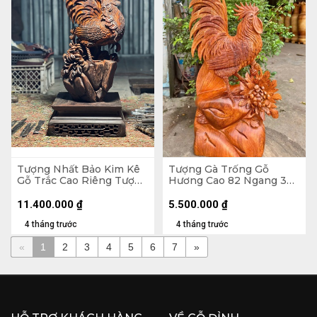
Tượng Nhất Bảo Kim Kê
Tượng Gà Trống Gỗ
Gỗ Trắc Cao Riêng Tượng
Hương Cao 82 Ngang 36
47x26x14 (cm) - Cả Kỷ
Sâu 16 (cm)
22x22x10 (cm)
11.400.000
₫
5.500.000
₫
4 tháng trước
4 tháng trước
«
1
2
3
4
5
6
7
»