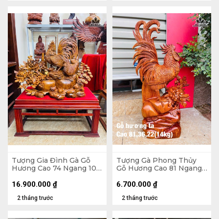
Tượng Gia Đình Gà Gỗ
Tượng Gà Phong Thủy
Hương Cao 74 Ngang 105
Gỗ Hương Cao 81 Ngang
Sâu 56 (cm) - 62kg - Cả Kỷ
36 Sâu 22 (cm) - 14kg
125 Ngang 109 Sâu 58
16.900.000
₫
6.700.000
₫
(cm)
2 tháng trước
2 tháng trước