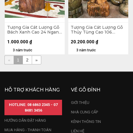
Tượng Gia Cát Lượng Gỗ
Tượng Gia Cát Lượng Gỗ
Bách Xanh Cao 24 Ngang
Thủy Tùng Cao 106
12 Sâu 9 (cm)
Ngang 40 Sâu 26 (cm)
1.000.000
₫
20.200.000
₫
3 năm trước
3 năm trước
«
1
2
»
HỖ TRỢ KHÁCH HÀNG
VỀ GỖ ĐỈNH
GIỚI THIỆU
HOTLINE: 08 6863 2345 - 07
8481 3456
NHÀ CUNG CẤP
HƯỚNG DẪN ĐẶT HÀNG
KÊNH THÔNG TIN
MUA HÀNG - THANH TOÁN
LIÊN HỆ