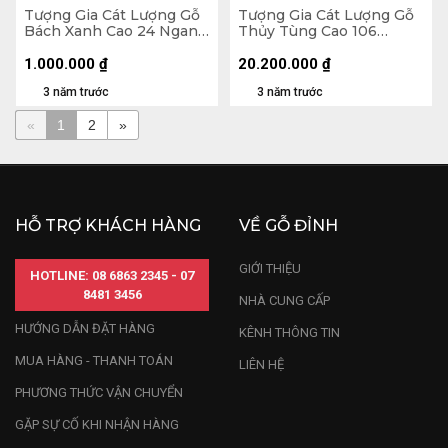
Tượng Gia Cát Lượng Gỗ
Tượng Gia Cát Lượng Gỗ
Bách Xanh Cao 24 Ngang
Thủy Tùng Cao 106
12 Sâu 9 (cm)
Ngang 40 Sâu 26 (cm)
1.000.000
₫
20.200.000
₫
3 năm trước
3 năm trước
«
1
2
»
HỖ TRỢ KHÁCH HÀNG
VỀ GỖ ĐỈNH
GIỚI THIỆU
HOTLINE: 08 6863 2345 - 07
8481 3456
NHÀ CUNG CẤP
HƯỚNG DẪN ĐẶT HÀNG
KÊNH THÔNG TIN
MUA HÀNG - THANH TOÁN
LIÊN HỆ
PHƯƠNG THỨC VẬN CHUYỂN
GẶP SỰ CỐ KHI NHẬN HÀNG