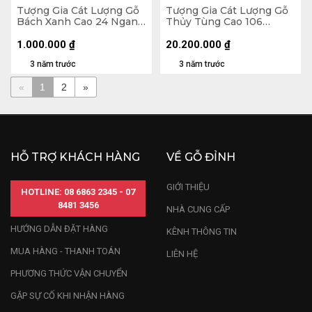
Tượng Gia Cát Lượng Gỗ
Tượng Gia Cát Lượng Gỗ
Bách Xanh Cao 24 Ngang
Thủy Tùng Cao 106
12 Sâu 9 (cm)
Ngang 40 Sâu 26 (cm)
1.000.000
₫
20.200.000
₫
3 năm trước
3 năm trước
«
1
2
»
HỖ TRỢ KHÁCH HÀNG
VỀ GỖ ĐỈNH
GIỚI THIỆU
HOTLINE: 08 6863 2345 - 07
8481 3456
NHÀ CUNG CẤP
HƯỚNG DẪN ĐẶT HÀNG
KÊNH THÔNG TIN
MUA HÀNG - THANH TOÁN
LIÊN HỆ
PHƯƠNG THỨC VẬN CHUYỂN
GẶP SỰ CỐ KHI NHẬN HÀNG