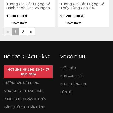
Tượng Gia Cát Lượng Gỗ
Tượng Gia Cát Lượng Gỗ
Bách Xanh Cao 24 Ngang
Thủy Tùng Cao 106
12 Sâu 9 (cm)
Ngang 40 Sâu 26 (cm)
1.000.000
₫
20.200.000
₫
3 năm trước
3 năm trước
«
1
2
»
HỖ TRỢ KHÁCH HÀNG
VỀ GỖ ĐỈNH
GIỚI THIỆU
HOTLINE: 08 6863 2345 - 07
8481 3456
NHÀ CUNG CẤP
HƯỚNG DẪN ĐẶT HÀNG
KÊNH THÔNG TIN
MUA HÀNG - THANH TOÁN
LIÊN HỆ
PHƯƠNG THỨC VẬN CHUYỂN
GẶP SỰ CỐ KHI NHẬN HÀNG