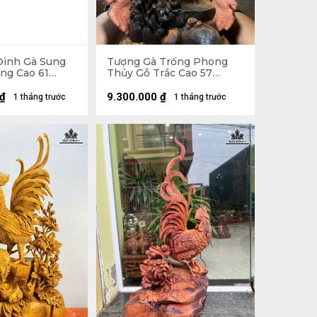
Đình Gà Sung
Tượng Gà Trống Phong
ng Cao 61
Thủy Gỗ Trắc Cao 57
âu 30 (cm)
Ngang 23 Sâu 15 (cm)
₫
9.300.000
₫
1 tháng trước
1 tháng trước