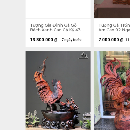
Tượng Gia Đình Gà Gỗ
Tượng Gà Trốn
Bách Xanh Cao Cả Kỷ 43
Am Cao 92 Nga
Ngang 75 Sâu 32 (cm) - Kỷ
16 (cm)
Cao 15
13.800.000
₫
7.000.000
₫
7 ngày trước
11