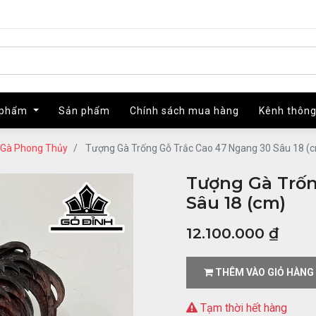
 phẩm
 phẩm
Sản phẩm
Sản phẩm
Chính sách mua hàng
Chính sách mua hàng
Kênh thông
Kênh thông
Gà Phong Thủy
Tượng Gà Trống Gỗ Trắc Cao 47 Ngang 30 Sâu 18 (
Tượng Gà Trốn
Sâu 18 (cm)
12.100.000
₫
THÊM VÀO GIỎ HÀNG
Tạm thời hết hàng