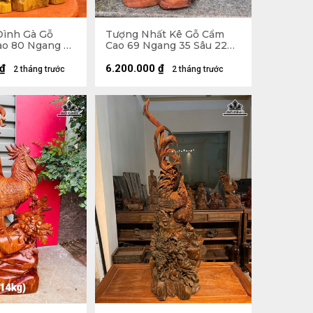
Đình Gà Gỗ
Tượng Nhất Kê Gỗ Cẩm
o 80 Ngang 41
Cao 69 Ngang 35 Sâu 22
(cm)
₫
6.200.000
₫
2 tháng trước
2 tháng trước