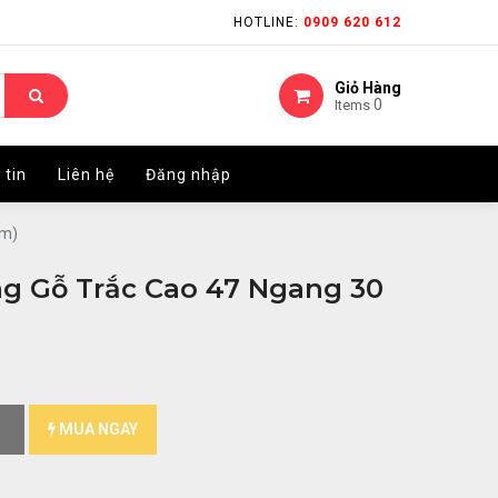
HOTLINE:
HOTLINE:
0909 620 612
0909 620 612
Giỏ Hàng
Giỏ Hàng
0
0
Items
Items
 tin
 tin
Liên hệ
Liên hệ
Đăng nhập
Đăng nhập
cm)
g Gỗ Trắc Cao 47 Ngang 30
MUA NGAY