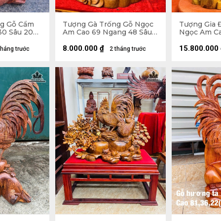
ng Gỗ Cẩm
Tượng Gà Trống Gỗ Ngọc
Tượng Gia 
30 Sâu 20
Am Cao 69 Ngang 48 Sâu
Ngọc Am Ca
30 (cm)
Sâu 23 (cm)
8.000.000
₫
15.800.000
tháng trước
2 tháng trước