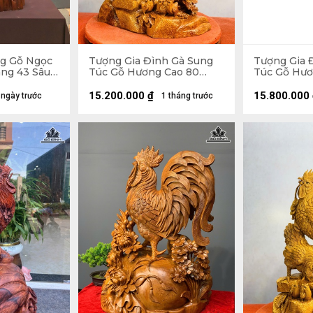
g Gỗ Ngọc
Tượng Gia Đình Gà Sung
Tượng Gia 
ng 43 Sâu
Túc Gỗ Hương Cao 80
Túc Gỗ Hươ
Ngang 52 Sâu 27 (cm)
Ngang 88 S
15.200.000
₫
15.800.000
 ngày trước
1 tháng trước