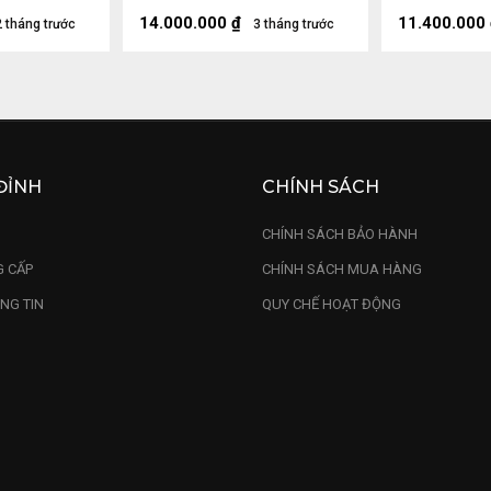
Sâu 22 (cm)
47x26x14 (c
22x22x10 (
14.000.000
₫
11.400.000
2 tháng trước
3 tháng trước
ĐỈNH
CHÍNH SÁCH
U
CHÍNH SÁCH BẢO HÀNH
 CẤP
CHÍNH SÁCH MUA HÀNG
NG TIN
QUY CHẾ HOẠT ĐỘNG