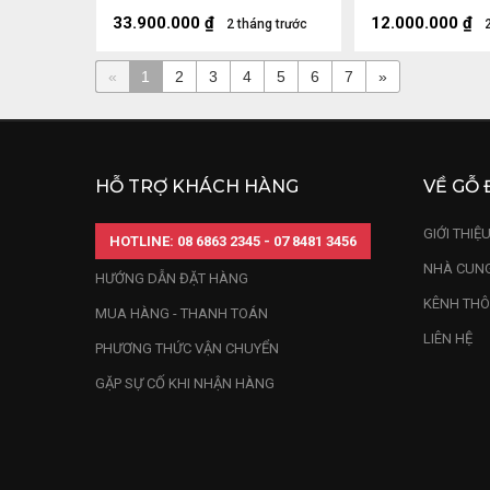
Sâu 28 (cm) - 46,5kg
Sâu 20 (cm)
33.900.000
₫
12.000.000
₫
2 tháng trước
«
1
2
3
4
5
6
7
»
HỖ TRỢ KHÁCH HÀNG
VỀ GỖ 
GIỚI THIỆ
HOTLINE: 08 6863 2345 - 07 8481 3456
NHÀ CUNG
HƯỚNG DẪN ĐẶT HÀNG
KÊNH THÔ
MUA HÀNG - THANH TOÁN
LIÊN HỆ
PHƯƠNG THỨC VẬN CHUYỂN
GẶP SỰ CỐ KHI NHẬN HÀNG