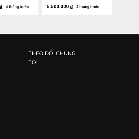
m) - Cả Kỷ
Sâu 16 (cm)
cm)
₫
5.500.000
₫
4 tháng trước
4 tháng trước
THEO DÕI CHÚNG
TÔI