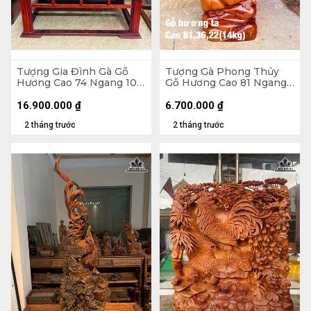
Tượng Gia Đình Gà Gỗ
Tượng Gà Phong Thủy
Hương Cao 74 Ngang 105
Gỗ Hương Cao 81 Ngang
Sâu 56 (cm) - 62kg - Cả Kỷ
36 Sâu 22 (cm) - 14kg
125 Ngang 109 Sâu 58
16.900.000
₫
6.700.000
₫
(cm)
2 tháng trước
2 tháng trước