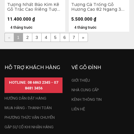
Tượng Nhất Bảo Kim Kê
Tượng Gà Trống Gỗ
Gỗ Trắc Cao Riêng Tượng
Hương Cao 82 Ngang 36
47x26x14 (cm) - Cả Kỷ
Sâu 16 (cm)
22x22x10 (cm)
11.400.000
₫
5.500.000
₫
4 tháng trước
4 tháng trước
«
1
2
3
4
5
6
7
»
HỖ TRỢ KHÁCH HÀNG
VỀ GỖ ĐỈNH
GIỚI THIỆU
HOTLINE: 08 6863 2345 - 07
8481 3456
NHÀ CUNG CẤP
HƯỚNG DẪN ĐẶT HÀNG
KÊNH THÔNG TIN
MUA HÀNG - THANH TOÁN
LIÊN HỆ
PHƯƠNG THỨC VẬN CHUYỂN
GẶP SỰ CỐ KHI NHẬN HÀNG