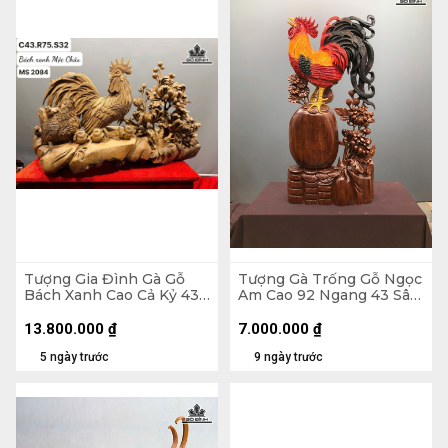
Tượng Gia Đình Gà Gỗ
Tượng Gà Trống Gỗ Ngọc
Bách Xanh Cao Cả Kỷ 43
Am Cao 92 Ngang 43 Sâu
Ngang 75 Sâu 32 (cm) -
16 (cm)
Kỷ Cao 15
13.800.000
₫
7.000.000
₫
5 ngày trước
9 ngày trước