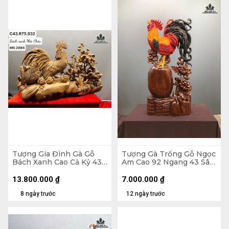
Tượng Gia Đình Gà Gỗ
Tượng Gà Trống Gỗ Ngọc
Bách Xanh Cao Cả Kỷ 43
Am Cao 92 Ngang 43 Sâu
Ngang 75 Sâu 32 (cm) -
16 (cm)
Kỷ Cao 15
13.800.000
₫
7.000.000
₫
8 ngày trước
12 ngày trước