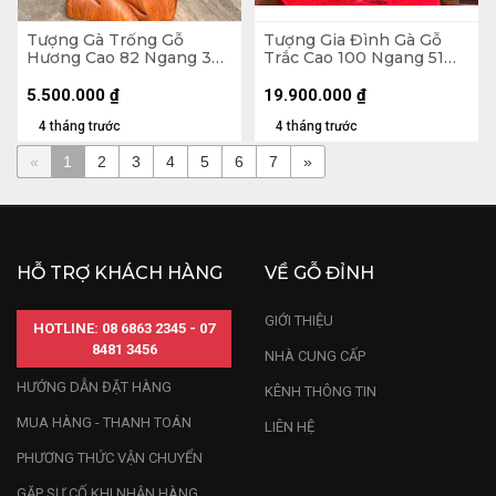
Tượng Gà Trống Gỗ
Tượng Gia Đình Gà Gỗ
Hương Cao 82 Ngang 36
Trắc Cao 100 Ngang 51
Sâu 16 (cm)
Sâu 30 (cm) - Kỷ 8 - 56
-28
5.500.000
₫
19.900.000
₫
4 tháng trước
4 tháng trước
«
1
2
3
4
5
6
7
»
HỖ TRỢ KHÁCH HÀNG
VỀ GỖ ĐỈNH
GIỚI THIỆU
HOTLINE: 08 6863 2345 - 07
8481 3456
NHÀ CUNG CẤP
HƯỚNG DẪN ĐẶT HÀNG
KÊNH THÔNG TIN
MUA HÀNG - THANH TOÁN
LIÊN HỆ
PHƯƠNG THỨC VẬN CHUYỂN
GẶP SỰ CỐ KHI NHẬN HÀNG