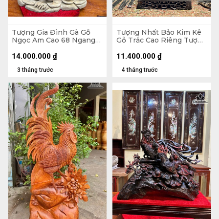
Tượng Gia Đình Gà Gỗ
Tượng Nhất Bảo Kim Kê
Ngọc Am Cao 68 Ngang
Gỗ Trắc Cao Riêng Tượng
52 Sâu 22 (cm)
47x26x14 (cm) - Cả Kỷ
22x22x10 (cm)
14.000.000
₫
11.400.000
₫
3 tháng trước
4 tháng trước