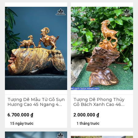
Tượng Dê Mẫu Tử Gỗ Sụn
Tượng Dê Phong Thủy
Hương Cao 45 Ngang 40
Gỗ Bách Xanh Cao 46
Sâu 22 (cm)
Ngang 20 Sâu 20 (cm)
6.700.000
₫
2.000.000
₫
15 ngày trước
1 tháng trước