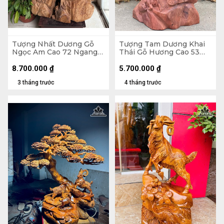
Tượng Nhất Dương Gỗ
Tượng Tam Dương Khai
Ngọc Am Cao 72 Ngang
Thái Gỗ Hương Cao 53
43 Sâu 35 (cm)
Ngang 31 Sâu 25 (cm) -
10kg
8.700.000
₫
5.700.000
₫
3 tháng trước
4 tháng trước