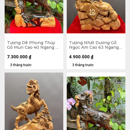
Tượng Dê Phong Thủy
Tượng Nhất Dương Gỗ
Gỗ Mun Cao 40 Ngang 29
Ngọc Am Cao 63 Ngang
Sâu 12 (cm)
40 Sâu 20 (cm)
7.300.000
₫
4.900.000
₫
3 tháng trước
3 tháng trước