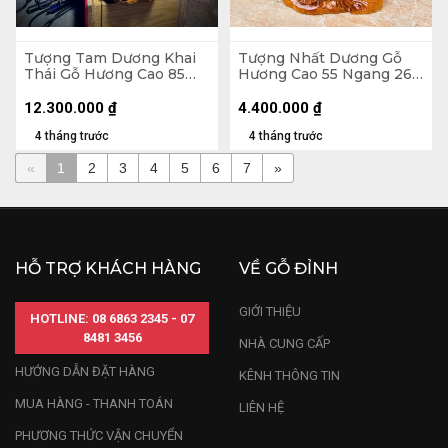
Tượng Tam Dương Khai
Tượng Nhất Dương Gỗ
Thái Gỗ Hương Cao 85
Hương Cao 55 Ngang 26
Ngang 80 Sâu 30 (cm)
Sâu 14 (cm)
12.300.000
₫
4.400.000
₫
4 tháng trước
4 tháng trước
«
1
2
3
4
5
6
7
»
HỖ TRỢ KHÁCH HÀNG
VỀ GỖ ĐỈNH
GIỚI THIỆU
HOTLINE: 08 6863 2345 - 07
8481 3456
NHÀ CUNG CẤP
HƯỚNG DẪN ĐẶT HÀNG
KÊNH THÔNG TIN
MUA HÀNG - THANH TOÁN
LIÊN HỆ
PHƯƠNG THỨC VẬN CHUYỂN