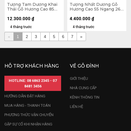
Tượng Tam Dương Khai
Tượng Nhất Dương Gỗ
Thái Gỗ Hương Cao 85
Hương Cao 55 Ngang 26
Ngang 80 Sâu 30 (cm)
Sâu 14 (cm)
12.300.000
₫
4.400.000
₫
4 tháng trước
4 tháng trước
«
1
2
3
4
5
6
7
»
HỖ TRỢ KHÁCH HÀNG
VỀ GỖ ĐỈNH
GIỚI THIỆU
HOTLINE: 08 6863 2345 - 07
8481 3456
NHÀ CUNG CẤP
HƯỚNG DẪN ĐẶT HÀNG
KÊNH THÔNG TIN
MUA HÀNG - THANH TOÁN
LIÊN HỆ
PHƯƠNG THỨC VẬN CHUYỂN
GẶP SỰ CỐ KHI NHẬN HÀNG