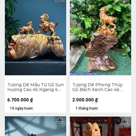
Tượng Dê Mẫu Tử Gỗ Sụn
Tượng Dê Phong Thủy
Hương Cao 45 Ngang 40
Gỗ Bách Xanh Cao 46
Sâu 22 (cm)
Ngang 20 Sâu 20 (cm)
6.700.000
₫
2.000.000
₫
15 ngày trước
1 tháng trước