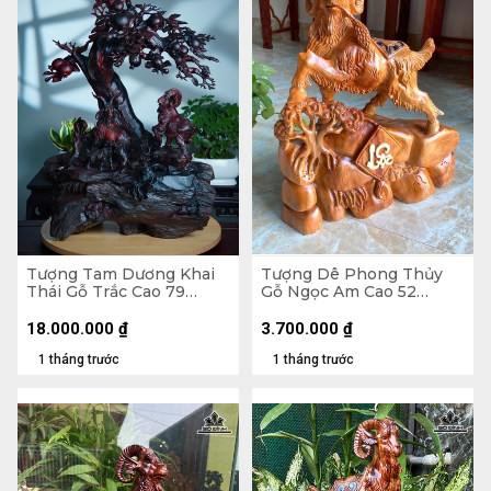
Tượng Tam Dương Khai
Tượng Dê Phong Thủy
Thái Gỗ Trắc Cao 79
Gỗ Ngọc Am Cao 52
Ngang 62 Sâu 40 (cm)
Ngang 41 Sâu 158 (cm) -
8kg
18.000.000
₫
3.700.000
₫
1 tháng trước
1 tháng trước