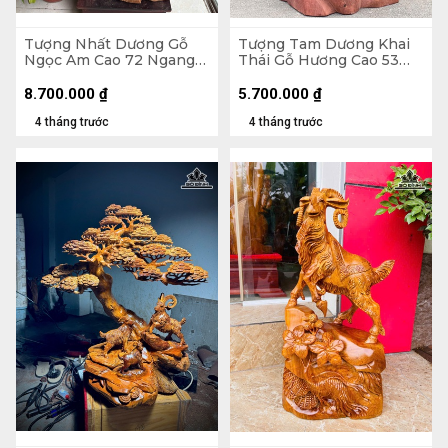
Tượng Nhất Dương Gỗ
Tượng Tam Dương Khai
Ngọc Am Cao 72 Ngang
Thái Gỗ Hương Cao 53
43 Sâu 35 (cm)
Ngang 31 Sâu 25 (cm) -
10kg
8.700.000
₫
5.700.000
₫
4 tháng trước
4 tháng trước