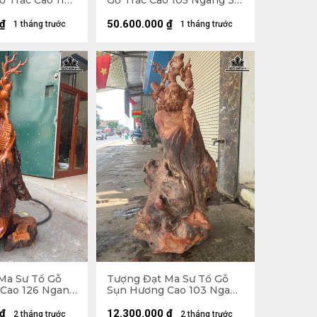
 Trắc Cao 112
Gỗ Trắc Cao 105 Ngang 30
âu 27 (cm)
Sâu 32 (cm)
₫
50.600.000
₫
1 tháng trước
1 tháng trước
Ma Sư Tổ Gỗ
Tượng Đạt Ma Sư Tổ Gỗ
Cao 126 Ngang
Sụn Hương Cao 103 Ngang
cm)
50 Sâu 36 (cm)
₫
12.300.000
₫
2 tháng trước
2 tháng trước