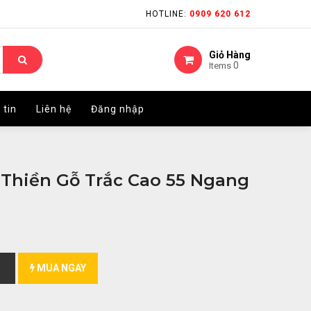
HOTLINE:
HOTLINE:
0909 620 612
0909 620 612
Giỏ Hàng
Giỏ Hàng
0
0
Items
Items
 tin
 tin
Liên hệ
Liên hệ
Đăng nhập
Đăng nhập
Thiền Gỗ Trắc Cao 55 Ngang
MUA NGAY