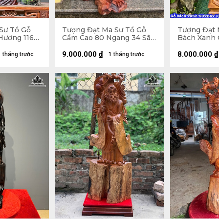
Sư Tổ Gỗ
Tượng Đạt Ma Sư Tổ Gỗ
Tượng Đạt 
Hương 116
Cẩm Cao 80 Ngang 34 Sâu
Bách Xanh 
5 (cm) -
28 (cm)
24 Sâu 16 (
9.000.000
₫
8.000.000
₫
1 tháng trước
1 tháng trước