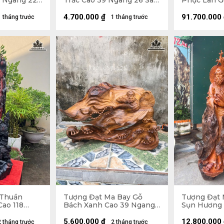
9 Ngang 22
Trắc Cao 39 Ngang 26 Sâu
Phục Lân Gỗ
14 (cm)
Ngang 34 S
4.700.000
₫
91.700.000
1 tháng trước
1 tháng trước
 Thuần
Tượng Đạt Ma Bay Gỗ
Tượng Đạt 
Cao 118
Bách Xanh Cao 39 Ngang
Sụn Hương 
33 (cm)
60 Sâu 28 (cm)
60 Sâu 45 (
5.600.000
₫
12.800.000
2 tháng trước
2 tháng trước