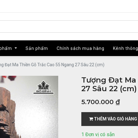
 phẩm
 phẩm
Sản phẩm
Sản phẩm
Chính sách mua hàng
Chính sách mua hàng
Kênh thông
Kênh thông
g Đạt Ma Thiền Gỗ Trắc Cao 55 Ngang 27 Sâu 22 (cm)
Tượng Đạt Ma 
27 Sâu 22 (cm)
5.700.000
₫
THÊM VÀO GIỎ HÀNG
1 Đơn vị có sẵn