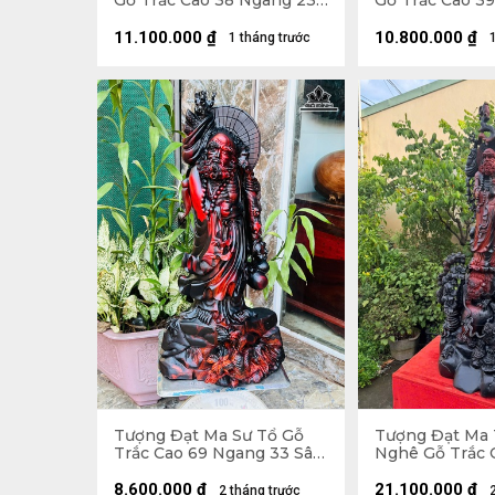
Gỗ Trắc Cao 38 Ngang 23
Gỗ Trắc Cao 3
Sâu 18 (cm)
Sâu 17 (cm)
11.100.000
₫
10.800.000
₫
1 tháng trước
Tượng Đạt Ma Sư Tổ Gỗ
Tượng Đạt Ma
Trắc Cao 69 Ngang 33 Sâu
Nghê Gỗ Trắc 
23 (cm)
Ngang 42 Sâu 
8.600.000
₫
21.100.000
₫
2 tháng trước