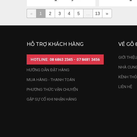
«
1
2
3
4
5
...
13
»
HỖ TRỢ KHÁCH HÀNG
VỀ GỖ 
GIỚI THIỆ
HOTLINE: 08 6863 2345 - 07 8481 3456
NHÀ CUNG
HƯỚNG DẪN ĐẶT HÀNG
KÊNH THÔ
MUA HÀNG - THANH TOÁN
LIÊN HỆ
PHƯƠNG THỨC VẬN CHUYỂN
GẶP SỰ CỐ KHI NHẬN HÀNG