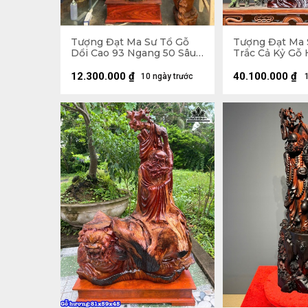
Tượng Đạt Ma Sư Tổ Gỗ
Tượng Đạt Ma 
Dổi Cao 93 Ngang 50 Sâu
Trắc Cả Kỷ Gỗ 
26 (cm)
Ngang 41 Sâu 2
Không Kỷ 103
12.300.000
₫
40.100.000
₫
10 ngày trước