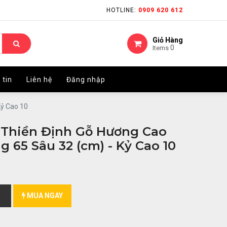
HOTLINE:
HOTLINE:
0909 620 612
0909 620 612
Giỏ Hàng
Giỏ Hàng
0
0
Items
Items
 tin
 tin
Liên hệ
Liên hệ
Đăng nhập
Đăng nhập
Kỷ Cao 10
 Thiền Định Gỗ Hương Cao
g 65 Sâu 32 (cm) - Kỷ Cao 10
MUA NGAY