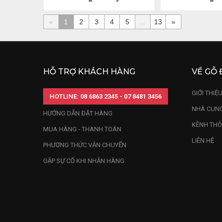
«
1
2
3
4
5
...
13
»
HỖ TRỢ KHÁCH HÀNG
VỀ GỖ 
GIỚI THIỆ
HOTLINE: 08 6863 2345 - 07 8481 3456
NHÀ CUNG
HƯỚNG DẪN ĐẶT HÀNG
KÊNH THÔ
MUA HÀNG - THANH TOÁN
LIÊN HỆ
PHƯƠNG THỨC VẬN CHUYỂN
GẶP SỰ CỐ KHI NHẬN HÀNG