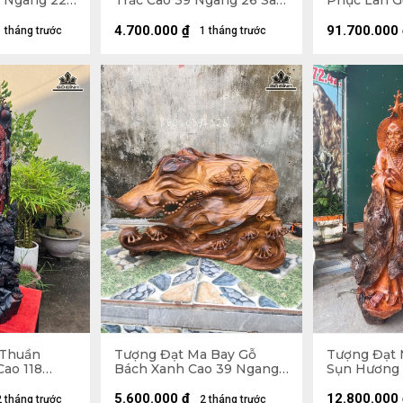
9 Ngang 22
Trắc Cao 39 Ngang 26 Sâu
Phục Lân Gỗ
14 (cm)
Ngang 34 S
4.700.000
₫
91.700.000
1 tháng trước
1 tháng trước
 Thuần
Tượng Đạt Ma Bay Gỗ
Tượng Đạt 
Cao 118
Bách Xanh Cao 39 Ngang
Sụn Hương 
33 (cm)
60 Sâu 28 (cm)
60 Sâu 45 (
5.600.000
₫
12.800.000
2 tháng trước
2 tháng trước