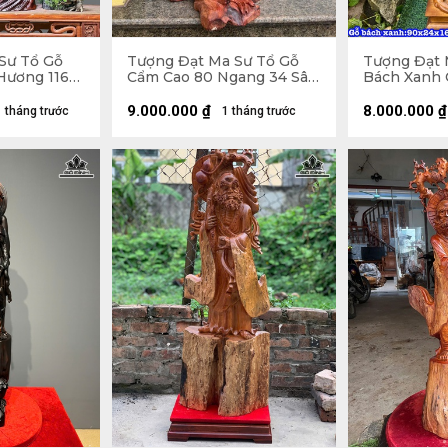
Sư Tổ Gỗ
Tượng Đạt Ma Sư Tổ Gỗ
Tượng Đạt 
Hương 116
Cẩm Cao 80 Ngang 34 Sâu
Bách Xanh 
5 (cm) -
28 (cm)
24 Sâu 16 (
9.000.000
₫
8.000.000
₫
1 tháng trước
1 tháng trước