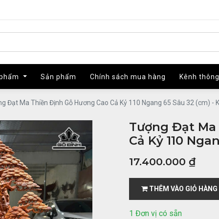
 phẩm
 phẩm
Sản phẩm
Sản phẩm
Chính sách mua hàng
Chính sách mua hàng
Kênh thông
Kênh thông
g Đạt Ma Thiền Định Gỗ Hương Cao Cả Kỷ 110 Ngang 65 Sâu 32 (cm) - 
Tượng Đạt Ma
Cả Kỷ 110 Ngan
17.400.000
₫
THÊM VÀO GIỎ HÀNG
1 Đơn vị có sẵn