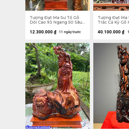
Tượng Đạt Ma Sư Tổ Gỗ
Tượng Đạt Ma 
Dổi Cao 93 Ngang 50 Sâu
Trắc Cả Kỷ Gỗ 
26 (cm)
Ngang 41 Sâu 2
Không Kỷ 103
12.300.000
₫
40.100.000
₫
11 ngày trước