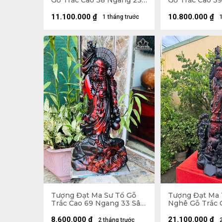
Gỗ Trắc Cao 38 Ngang 23
Gỗ Trắc Cao 3
Sâu 18 (cm)
Sâu 17 (cm)
11.100.000
₫
10.800.000
₫
1 tháng trước
Tượng Đạt Ma Sư Tổ Gỗ
Tượng Đạt Ma
Trắc Cao 69 Ngang 33 Sâu
Nghê Gỗ Trắc 
23 (cm)
Ngang 42 Sâu 
8.600.000
₫
21.100.000
₫
2 tháng trước