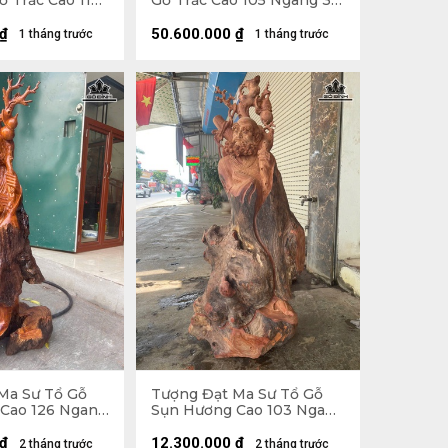
 Trắc Cao 112
Gỗ Trắc Cao 105 Ngang 30
âu 27 (cm)
Sâu 32 (cm)
₫
50.600.000
₫
1 tháng trước
1 tháng trước
Ma Sư Tổ Gỗ
Tượng Đạt Ma Sư Tổ Gỗ
Cao 126 Ngang
Sụn Hương Cao 103 Ngang
cm)
50 Sâu 36 (cm)
₫
12.300.000
₫
2 tháng trước
2 tháng trước