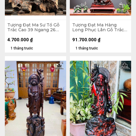
Tượng Đạt Ma Sư Tổ Gỗ
Tượng Đạt Ma Hàng
Trắc Cao 39 Ngang 26
Long Phục Lân Gỗ Trắc
Sâu 14 (cm)
Cao 112 Ngang 34 Sâu 27
(cm)
4.700.000
₫
91.700.000
₫
1 tháng trước
1 tháng trước