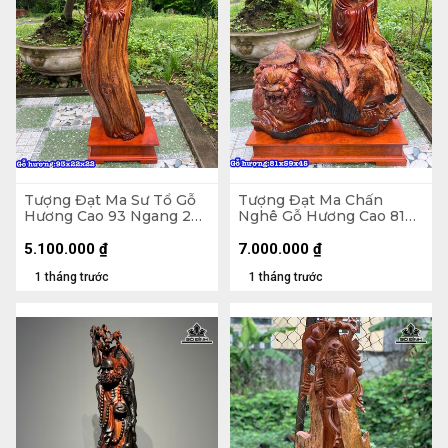
Tượng Đạt Ma Sư Tổ Gỗ
Tượng Đạt Ma Chấn
Hương Cao 93 Ngang 22
Nghê Gỗ Hương Cao 81
Sâu 22 (cm)
Ngang 59 Sâu 45 (cm)
5.100.000
₫
7.000.000
₫
1 tháng trước
1 tháng trước