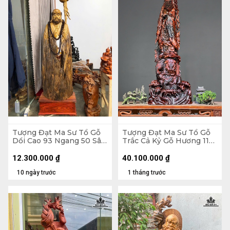
Tượng Đạt Ma Sư Tổ Gỗ
Tượng Đạt Ma Sư Tổ Gỗ
Dổi Cao 93 Ngang 50 Sâu
Trắc Cả Kỷ Gỗ Hương 116
26 (cm)
Ngang 41 Sâu 25 (cm) -
Không Kỷ 103
12.300.000
₫
40.100.000
₫
10 ngày trước
1 tháng trước