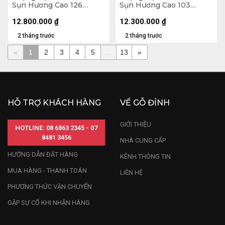
Sụn Hương Cao 126
Sụn Hương Cao 103
Ngang 60 Sâu 45 (cm)
Ngang 50 Sâu 36 (cm)
12.800.000
₫
12.300.000
₫
2 tháng trước
2 tháng trước
«
1
2
3
4
5
...
13
»
HỖ TRỢ KHÁCH HÀNG
VỀ GỖ ĐỈNH
GIỚI THIỆU
HOTLINE: 08 6863 2345 - 07
8481 3456
NHÀ CUNG CẤP
HƯỚNG DẪN ĐẶT HÀNG
KÊNH THÔNG TIN
MUA HÀNG - THANH TOÁN
LIÊN HỆ
PHƯƠNG THỨC VẬN CHUYỂN
GẶP SỰ CỐ KHI NHẬN HÀNG