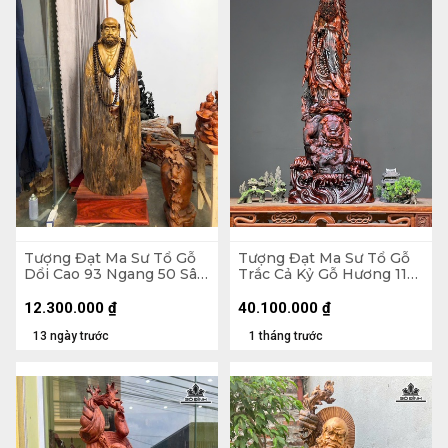
Tượng Đạt Ma Sư Tổ Gỗ
Tượng Đạt Ma Sư Tổ Gỗ
Dổi Cao 93 Ngang 50 Sâu
Trắc Cả Kỷ Gỗ Hương 116
26 (cm)
Ngang 41 Sâu 25 (cm) -
Không Kỷ 103
12.300.000
₫
40.100.000
₫
13 ngày trước
1 tháng trước