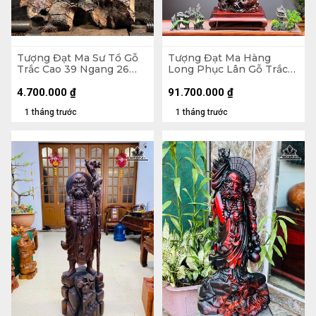
Tượng Đạt Ma Sư Tổ Gỗ
Tượng Đạt Ma Hàng
Trắc Cao 39 Ngang 26
Long Phục Lân Gỗ Trắc
Sâu 14 (cm)
Cao 112 Ngang 34 Sâu 27
(cm)
4.700.000
₫
91.700.000
₫
1 tháng trước
1 tháng trước