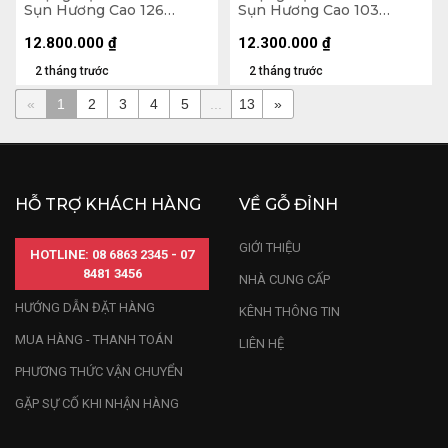
Sụn Hương Cao 126
Sụn Hương Cao 103
Ngang 60 Sâu 45 (cm)
Ngang 50 Sâu 36 (cm)
12.800.000
₫
12.300.000
₫
2 tháng trước
2 tháng trước
«
1
2
3
4
5
...
13
»
HỖ TRỢ KHÁCH HÀNG
VỀ GỖ ĐỈNH
GIỚI THIỆU
HOTLINE: 08 6863 2345 - 07
8481 3456
NHÀ CUNG CẤP
HƯỚNG DẪN ĐẶT HÀNG
KÊNH THÔNG TIN
MUA HÀNG - THANH TOÁN
LIÊN HỆ
PHƯƠNG THỨC VẬN CHUYỂN
GẶP SỰ CỐ KHI NHẬN HÀNG