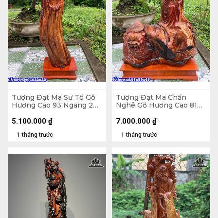
Tượng Đạt Ma Sư Tổ Gỗ
Tượng Đạt Ma Chấn
Hương Cao 93 Ngang 22
Nghê Gỗ Hương Cao 81
Sâu 22 (cm)
Ngang 59 Sâu 45 (cm)
5.100.000
₫
7.000.000
₫
1 tháng trước
1 tháng trước