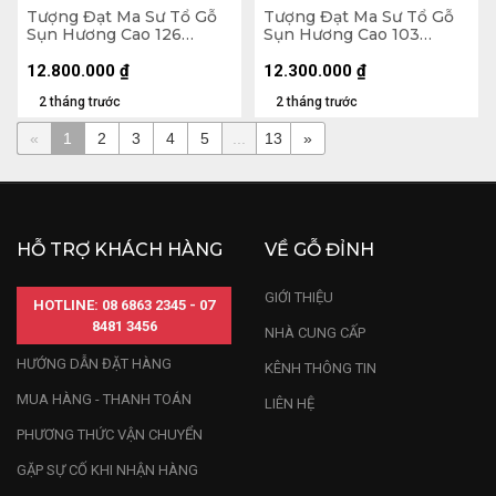
Tượng Đạt Ma Sư Tổ Gỗ
Tượng Đạt Ma Sư Tổ Gỗ
Sụn Hương Cao 126
Sụn Hương Cao 103
Ngang 60 Sâu 45 (cm)
Ngang 50 Sâu 36 (cm)
12.800.000
₫
12.300.000
₫
2 tháng trước
2 tháng trước
«
1
2
3
4
5
...
13
»
HỖ TRỢ KHÁCH HÀNG
VỀ GỖ ĐỈNH
GIỚI THIỆU
HOTLINE: 08 6863 2345 - 07
8481 3456
NHÀ CUNG CẤP
HƯỚNG DẪN ĐẶT HÀNG
KÊNH THÔNG TIN
MUA HÀNG - THANH TOÁN
LIÊN HỆ
PHƯƠNG THỨC VẬN CHUYỂN
GẶP SỰ CỐ KHI NHẬN HÀNG