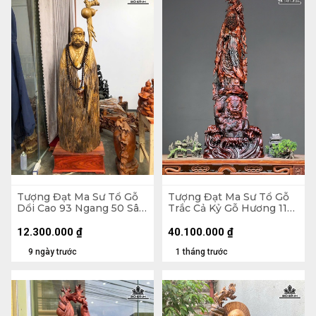
Tượng Đạt Ma Sư Tổ Gỗ
Tượng Đạt Ma Sư Tổ Gỗ
Dổi Cao 93 Ngang 50 Sâu
Trắc Cả Kỷ Gỗ Hương 116
26 (cm)
Ngang 41 Sâu 25 (cm) -
Không Kỷ 103
12.300.000
₫
40.100.000
₫
9 ngày trước
1 tháng trước