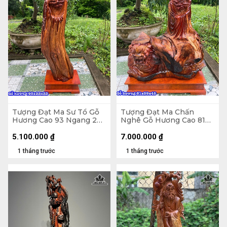
Tượng Đạt Ma Sư Tổ Gỗ
Tượng Đạt Ma Chấn
Hương Cao 93 Ngang 22
Nghê Gỗ Hương Cao 81
Sâu 22 (cm)
Ngang 59 Sâu 45 (cm)
5.100.000
₫
7.000.000
₫
1 tháng trước
1 tháng trước