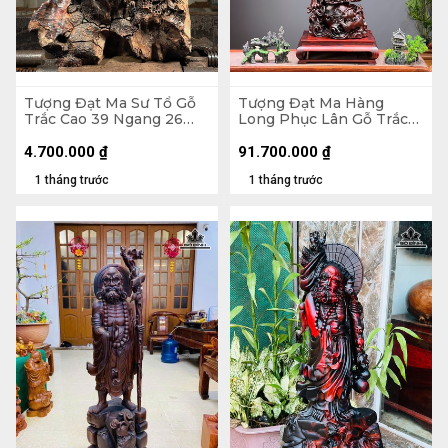
Tượng Đạt Ma Sư Tổ Gỗ
Tượng Đạt Ma Hàng
Trắc Cao 39 Ngang 26
Long Phục Lân Gỗ Trắc
Sâu 14 (cm)
Cao 112 Ngang 34 Sâu 27
(cm)
4.700.000
₫
91.700.000
₫
1 tháng trước
1 tháng trước