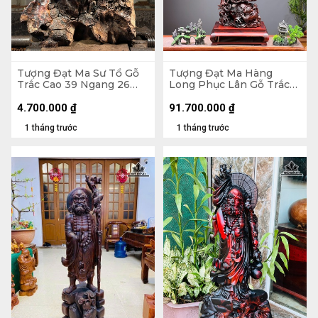
Tượng Đạt Ma Sư Tổ Gỗ
Tượng Đạt Ma Hàng
Trắc Cao 39 Ngang 26
Long Phục Lân Gỗ Trắc
Sâu 14 (cm)
Cao 112 Ngang 34 Sâu 27
(cm)
4.700.000
₫
91.700.000
₫
1 tháng trước
1 tháng trước