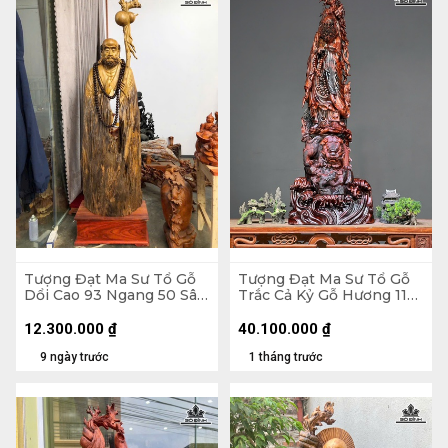
Tượng Đạt Ma Sư Tổ Gỗ
Tượng Đạt Ma Sư Tổ Gỗ
Dổi Cao 93 Ngang 50 Sâu
Trắc Cả Kỷ Gỗ Hương 116
26 (cm)
Ngang 41 Sâu 25 (cm) -
Không Kỷ 103
12.300.000
₫
40.100.000
₫
9 ngày trước
1 tháng trước