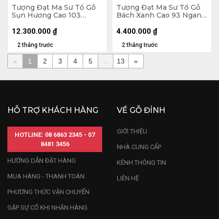
Tượng Đạt Ma Sư Tổ Gỗ
Tượng Đạt Ma Sư Tổ Gỗ
Sụn Hương Cao 103
Bách Xanh Cao 93 Ngang
Ngang 50 Sâu 36 (cm)
41 Sâu 16 (cm)
12.300.000
₫
4.400.000
₫
2 tháng trước
2 tháng trước
«
1
2
3
4
5
...
13
»
HỖ TRỢ KHÁCH HÀNG
VỀ GỖ ĐỈNH
GIỚI THIỆU
HOTLINE: 08 6863 2345 - 07
8481 3456
NHÀ CUNG CẤP
HƯỚNG DẪN ĐẶT HÀNG
KÊNH THÔNG TIN
MUA HÀNG - THANH TOÁN
LIÊN HỆ
PHƯƠNG THỨC VẬN CHUYỂN
GẶP SỰ CỐ KHI NHẬN HÀNG