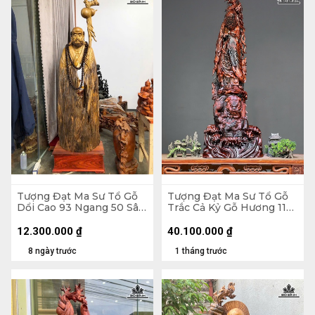
Tượng Đạt Ma Sư Tổ Gỗ
Tượng Đạt Ma Sư Tổ Gỗ
Dổi Cao 93 Ngang 50 Sâu
Trắc Cả Kỷ Gỗ Hương 116
26 (cm)
Ngang 41 Sâu 25 (cm) -
Không Kỷ 103
12.300.000
₫
40.100.000
₫
8 ngày trước
1 tháng trước