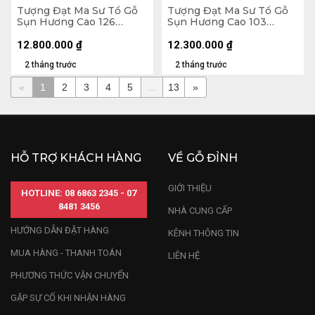
Tượng Đạt Ma Sư Tổ Gỗ
Tượng Đạt Ma Sư Tổ Gỗ
Sụn Hương Cao 126
Sụn Hương Cao 103
Ngang 60 Sâu 45 (cm)
Ngang 50 Sâu 36 (cm)
12.800.000
₫
12.300.000
₫
2 tháng trước
2 tháng trước
«
1
2
3
4
5
...
13
»
HỖ TRỢ KHÁCH HÀNG
VỀ GỖ ĐỈNH
GIỚI THIỆU
HOTLINE: 08 6863 2345 - 07
8481 3456
NHÀ CUNG CẤP
HƯỚNG DẪN ĐẶT HÀNG
KÊNH THÔNG TIN
MUA HÀNG - THANH TOÁN
LIÊN HỆ
PHƯƠNG THỨC VẬN CHUYỂN
GẶP SỰ CỐ KHI NHẬN HÀNG