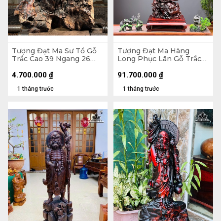
Tượng Đạt Ma Sư Tổ Gỗ
Tượng Đạt Ma Hàng
Trắc Cao 39 Ngang 26
Long Phục Lân Gỗ Trắc
Sâu 14 (cm)
Cao 112 Ngang 34 Sâu 27
(cm)
4.700.000
₫
91.700.000
₫
1 tháng trước
1 tháng trước