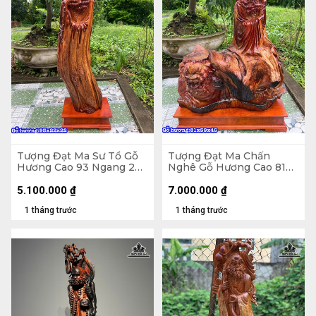
Tượng Đạt Ma Sư Tổ Gỗ
Tượng Đạt Ma Chấn
Hương Cao 93 Ngang 22
Nghê Gỗ Hương Cao 81
Sâu 22 (cm)
Ngang 59 Sâu 45 (cm)
5.100.000
₫
7.000.000
₫
1 tháng trước
1 tháng trước