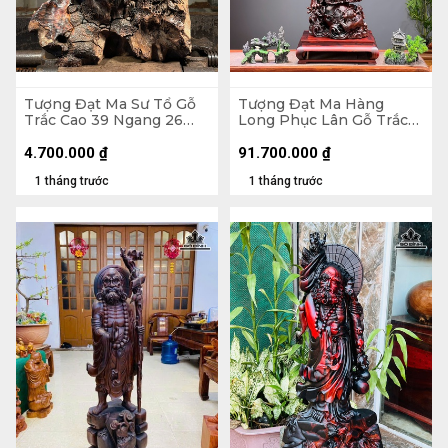
Tượng Đạt Ma Sư Tổ Gỗ
Tượng Đạt Ma Hàng
Trắc Cao 39 Ngang 26
Long Phục Lân Gỗ Trắc
Sâu 14 (cm)
Cao 112 Ngang 34 Sâu 27
(cm)
4.700.000
₫
91.700.000
₫
1 tháng trước
1 tháng trước