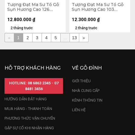
Tượng Đạt Ma Sư Tổ Gỗ
Tượng Đạt Ma Sư Tổ Gỗ
Sụn Hương Cao 126
Sụn Hương Cao 103
Ngang 60 Sâu 45 (cm)
Ngang 50 Sâu 36 (cm)
12.800.000
₫
12.300.000
₫
2 tháng trước
2 tháng trước
«
1
2
3
4
5
...
13
»
HỖ TRỢ KHÁCH HÀNG
VỀ GỖ ĐỈNH
GIỚI THIỆU
HOTLINE: 08 6863 2345 - 07
8481 3456
NHÀ CUNG CẤP
HƯỚNG DẪN ĐẶT HÀNG
KÊNH THÔNG TIN
MUA HÀNG - THANH TOÁN
LIÊN HỆ
PHƯƠNG THỨC VẬN CHUYỂN
GẶP SỰ CỐ KHI NHẬN HÀNG