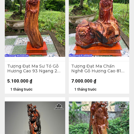
Tượng Đạt Ma Sư Tổ Gỗ
Tượng Đạt Ma Chấn
Hương Cao 93 Ngang 22
Nghê Gỗ Hương Cao 81
Sâu 22 (cm)
Ngang 59 Sâu 45 (cm)
5.100.000
₫
7.000.000
₫
1 tháng trước
1 tháng trước