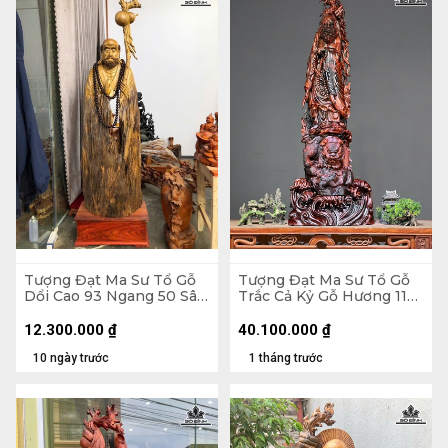
Tượng Đạt Ma Sư Tổ Gỗ
Tượng Đạt Ma Sư Tổ Gỗ
Dổi Cao 93 Ngang 50 Sâu
Trắc Cả Kỷ Gỗ Hương 116
26 (cm)
Ngang 41 Sâu 25 (cm) -
Không Kỷ 103
12.300.000
₫
40.100.000
₫
10 ngày trước
1 tháng trước