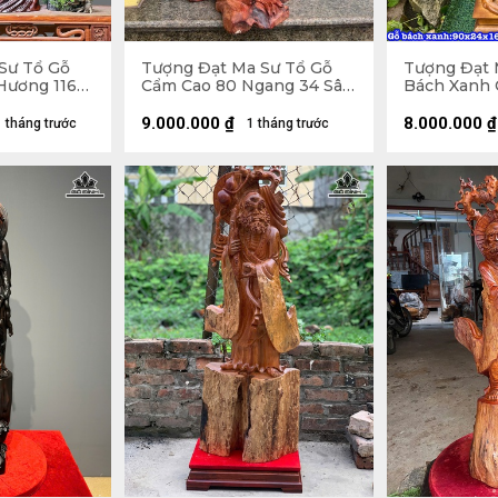
Sư Tổ Gỗ
Tượng Đạt Ma Sư Tổ Gỗ
Tượng Đạt 
Hương 116
Cẩm Cao 80 Ngang 34 Sâu
Bách Xanh 
5 (cm) -
28 (cm)
24 Sâu 16 (
9.000.000
₫
8.000.000
₫
1 tháng trước
1 tháng trước