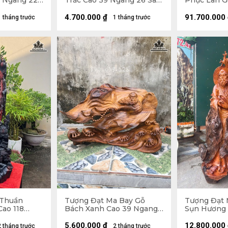
9 Ngang 22
Trắc Cao 39 Ngang 26 Sâu
Phục Lân Gỗ
14 (cm)
Ngang 34 S
4.700.000
₫
91.700.000
1 tháng trước
1 tháng trước
 Thuần
Tượng Đạt Ma Bay Gỗ
Tượng Đạt 
Cao 118
Bách Xanh Cao 39 Ngang
Sụn Hương 
33 (cm)
60 Sâu 28 (cm)
60 Sâu 45 (
5.600.000
₫
12.800.000
2 tháng trước
2 tháng trước