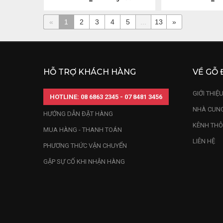
«
1
2
3
4
5
...
13
»
HỖ TRỢ KHÁCH HÀNG
VỀ GỖ 
GIỚI THIỆ
HOTLINE: 08 6863 2345 - 07 8481 3456
NHÀ CUNG
HƯỚNG DẪN ĐẶT HÀNG
KÊNH THÔ
MUA HÀNG - THANH TOÁN
LIÊN HỆ
PHƯƠNG THỨC VẬN CHUYỂN
GẶP SỰ CỐ KHI NHẬN HÀNG