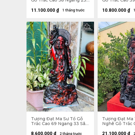
Gỗ Trắc Cao 38 Ngang 23
Gỗ Trắc Cao 3
Sâu 18 (cm)
Sâu 17 (cm)
11.100.000
₫
10.800.000
₫
1 tháng trước
Tượng Đạt Ma Sư Tổ Gỗ
Tượng Đạt Ma
Trắc Cao 69 Ngang 33 Sâu
Nghê Gỗ Trắc 
23 (cm)
Ngang 42 Sâu 
8.600.000
₫
21.100.000
₫
2 tháng trước