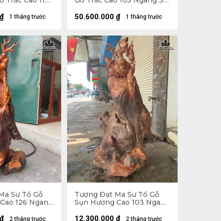
 Trắc Cao 112
Gỗ Trắc Cao 105 Ngang 30
âu 27 (cm)
Sâu 32 (cm)
₫
50.600.000
₫
1 tháng trước
1 tháng trước
Ma Sư Tổ Gỗ
Tượng Đạt Ma Sư Tổ Gỗ
Cao 126 Ngang
Sụn Hương Cao 103 Ngang
cm)
50 Sâu 36 (cm)
₫
12.300.000
₫
2 tháng trước
2 tháng trước