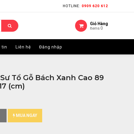
HOTLINE:
HOTLINE:
0909 620 612
0909 620 612
Giỏ Hàng
Giỏ Hàng
0
0
Items
Items
 tin
 tin
Liên hệ
Liên hệ
Đăng nhập
Đăng nhập
Sư Tổ Gỗ Bách Xanh Cao 89
17 (cm)
MUA NGAY