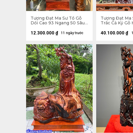
Tượng Đạt Ma Sư Tổ Gỗ
Tượng Đạt Ma 
Dổi Cao 93 Ngang 50 Sâu
Trắc Cả Kỷ Gỗ 
26 (cm)
Ngang 41 Sâu 2
Không Kỷ 103
12.300.000
₫
40.100.000
₫
11 ngày trước