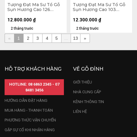
Tượng Đạt Ma Sư Tổ Gỗ
Tượng Đạt Ma Sư Tổ Gỗ
Sụn Hương Cao 126
Sụn Hương Cao 103
Ngang 60 Sâu 45 (cm)
Ngang 50 Sâu 36 (cm)
12.800.000
₫
12.300.000
₫
2 tháng trước
2 tháng trước
«
1
2
3
4
5
...
13
»
HỖ TRỢ KHÁCH HÀNG
VỀ GỖ ĐỈNH
GIỚI THIỆU
HOTLINE: 08 6863 2345 - 07
8481 3456
NHÀ CUNG CẤP
HƯỚNG DẪN ĐẶT HÀNG
KÊNH THÔNG TIN
MUA HÀNG - THANH TOÁN
LIÊN HỆ
PHƯƠNG THỨC VẬN CHUYỂN
GẶP SỰ CỐ KHI NHẬN HÀNG