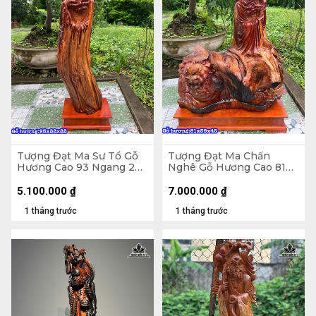
Tượng Đạt Ma Sư Tổ Gỗ
Tượng Đạt Ma Chấn
Hương Cao 93 Ngang 22
Nghê Gỗ Hương Cao 81
Sâu 22 (cm)
Ngang 59 Sâu 45 (cm)
5.100.000
₫
7.000.000
₫
1 tháng trước
1 tháng trước