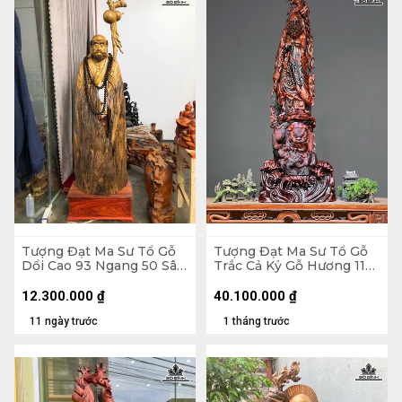
Tượng Đạt Ma Sư Tổ Gỗ
Tượng Đạt Ma Sư Tổ Gỗ
Dổi Cao 93 Ngang 50 Sâu
Trắc Cả Kỷ Gỗ Hương 116
26 (cm)
Ngang 41 Sâu 25 (cm) -
Không Kỷ 103
12.300.000
₫
40.100.000
₫
11 ngày trước
1 tháng trước