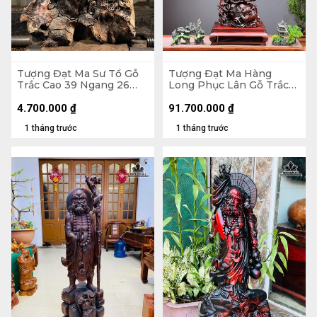
Tượng Đạt Ma Sư Tổ Gỗ
Tượng Đạt Ma Hàng
Trắc Cao 39 Ngang 26
Long Phục Lân Gỗ Trắc
Sâu 14 (cm)
Cao 112 Ngang 34 Sâu 27
(cm)
4.700.000
₫
91.700.000
₫
1 tháng trước
1 tháng trước