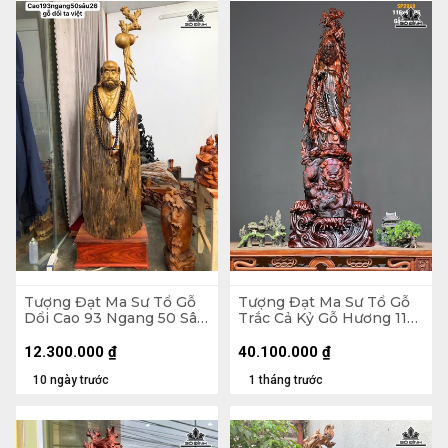
Tượng Đạt Ma Sư Tổ Gỗ
Tượng Đạt Ma Sư Tổ Gỗ
Dổi Cao 93 Ngang 50 Sâu
Trắc Cả Kỷ Gỗ Hương 116
26 (cm)
Ngang 41 Sâu 25 (cm) -
Không Kỷ 103
12.300.000
₫
40.100.000
₫
10 ngày trước
1 tháng trước