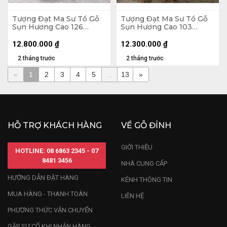
Tượng Đạt Ma Sư Tổ Gỗ
Tượng Đạt Ma Sư Tổ Gỗ
Sụn Hương Cao 126
Sụn Hương Cao 103
Ngang 60 Sâu 45 (cm)
Ngang 50 Sâu 36 (cm)
12.800.000
₫
12.300.000
₫
2 tháng trước
2 tháng trước
«
1
2
3
4
5
...
13
»
HỖ TRỢ KHÁCH HÀNG
VỀ GỖ ĐỈNH
GIỚI THIỆU
HOTLINE: 08 6863 2345 - 07
8481 3456
NHÀ CUNG CẤP
HƯỚNG DẪN ĐẶT HÀNG
KÊNH THÔNG TIN
MUA HÀNG - THANH TOÁN
LIÊN HỆ
PHƯƠNG THỨC VẬN CHUYỂN
GẶP SỰ CỐ KHI NHẬN HÀNG