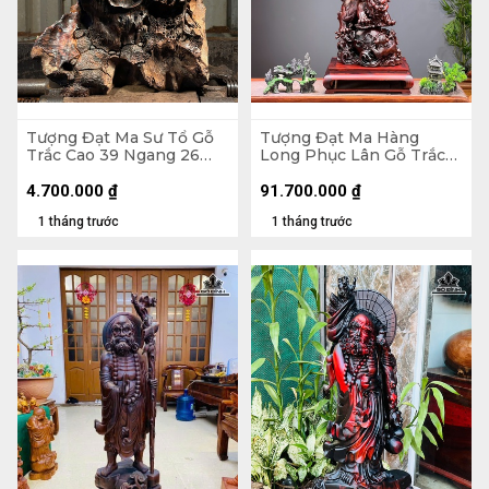
Tượng Đạt Ma Sư Tổ Gỗ
Tượng Đạt Ma Hàng
Trắc Cao 39 Ngang 26
Long Phục Lân Gỗ Trắc
Sâu 14 (cm)
Cao 112 Ngang 34 Sâu 27
(cm)
4.700.000
₫
91.700.000
₫
1 tháng trước
1 tháng trước