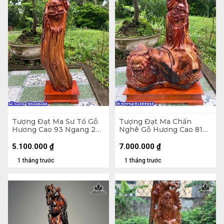
Tượng Đạt Ma Sư Tổ Gỗ
Tượng Đạt Ma Chấn
Hương Cao 93 Ngang 22
Nghê Gỗ Hương Cao 81
Sâu 22 (cm)
Ngang 59 Sâu 45 (cm)
5.100.000
₫
7.000.000
₫
1 tháng trước
1 tháng trước