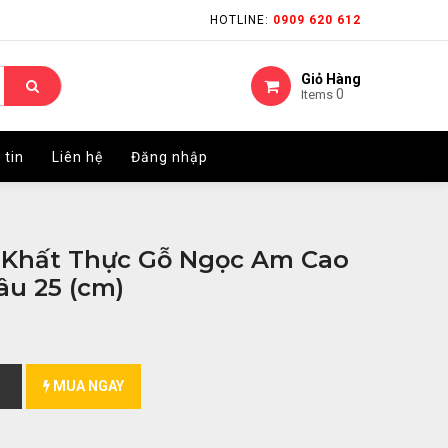
HOTLINE:
HOTLINE:
0909 620 612
0909 620 612
Giỏ Hàng
Giỏ Hàng
0
0
Items
Items
 tin
 tin
Liên hệ
Liên hệ
Đăng nhập
Đăng nhập
 Khất Thực Gỗ Ngọc Am Cao
âu 25 (cm)
MUA NGAY