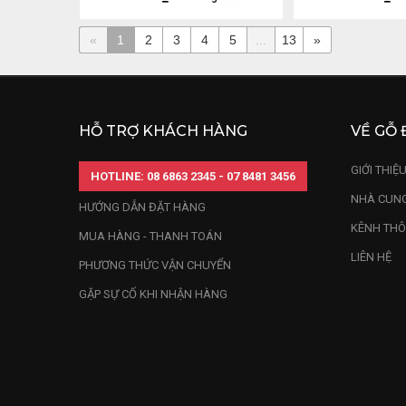
«
1
2
3
4
5
...
13
»
HỖ TRỢ KHÁCH HÀNG
VỀ GỖ 
GIỚI THIỆ
HOTLINE: 08 6863 2345 - 07 8481 3456
NHÀ CUNG
HƯỚNG DẪN ĐẶT HÀNG
KÊNH THÔ
MUA HÀNG - THANH TOÁN
LIÊN HỆ
PHƯƠNG THỨC VẬN CHUYỂN
GẶP SỰ CỐ KHI NHẬN HÀNG