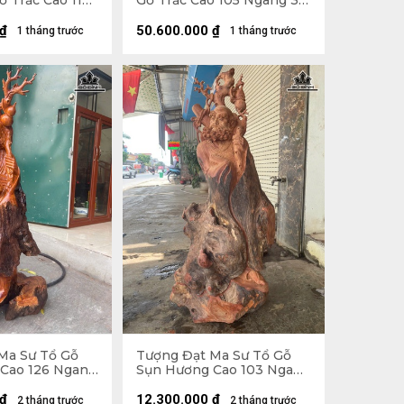
 Trắc Cao 112
Gỗ Trắc Cao 105 Ngang 30
âu 27 (cm)
Sâu 32 (cm)
₫
50.600.000
₫
1 tháng trước
1 tháng trước
Ma Sư Tổ Gỗ
Tượng Đạt Ma Sư Tổ Gỗ
Cao 126 Ngang
Sụn Hương Cao 103 Ngang
cm)
50 Sâu 36 (cm)
₫
12.300.000
₫
2 tháng trước
2 tháng trước