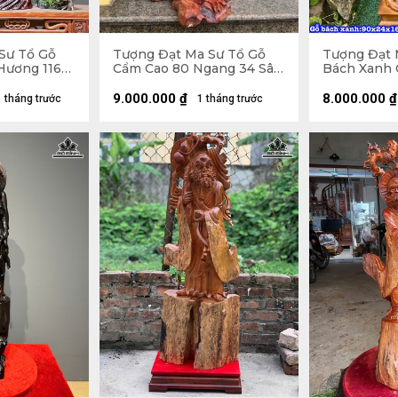
Sư Tổ Gỗ
Tượng Đạt Ma Sư Tổ Gỗ
Tượng Đạt 
Hương 116
Cẩm Cao 80 Ngang 34 Sâu
Bách Xanh 
5 (cm) -
28 (cm)
24 Sâu 16 (
9.000.000
₫
8.000.000
₫
1 tháng trước
1 tháng trước