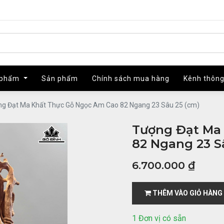
 phẩm
 phẩm
Sản phẩm
Sản phẩm
Chính sách mua hàng
Chính sách mua hàng
Kênh thông
Kênh thông
g Đạt Ma Khất Thực Gỗ Ngọc Am Cao 82 Ngang 23 Sâu 25 (cm)
Tượng Đạt Ma
82 Ngang 23 S
6.700.000
₫
THÊM VÀO GIỎ HÀNG
1 Đơn vị có sẵn