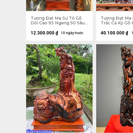
Tượng Đạt Ma Sư Tổ Gỗ
Tượng Đạt Ma 
Dổi Cao 93 Ngang 50 Sâu
Trắc Cả Kỷ Gỗ 
26 (cm)
Ngang 41 Sâu 2
Không Kỷ 103
12.300.000
₫
40.100.000
₫
10 ngày trước