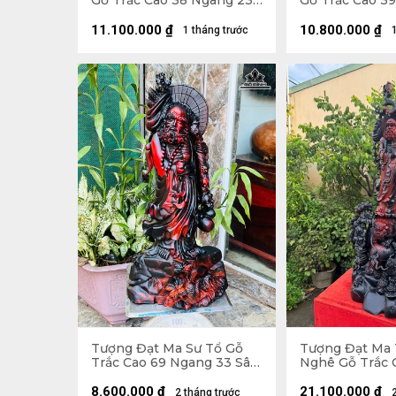
Gỗ Trắc Cao 38 Ngang 23
Gỗ Trắc Cao 3
Sâu 18 (cm)
Sâu 17 (cm)
11.100.000
₫
10.800.000
₫
1 tháng trước
Tượng Đạt Ma Sư Tổ Gỗ
Tượng Đạt Ma
Trắc Cao 69 Ngang 33 Sâu
Nghê Gỗ Trắc 
23 (cm)
Ngang 42 Sâu 
8.600.000
₫
21.100.000
₫
2 tháng trước