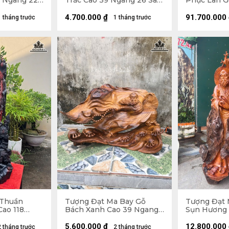
9 Ngang 22
Trắc Cao 39 Ngang 26 Sâu
Phục Lân Gỗ
14 (cm)
Ngang 34 S
4.700.000
₫
91.700.000
1 tháng trước
1 tháng trước
 Thuần
Tượng Đạt Ma Bay Gỗ
Tượng Đạt 
Cao 118
Bách Xanh Cao 39 Ngang
Sụn Hương 
33 (cm)
60 Sâu 28 (cm)
60 Sâu 45 (
5.600.000
₫
12.800.000
2 tháng trước
2 tháng trước