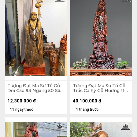
Tượng Đạt Ma Sư Tổ Gỗ
Tượng Đạt Ma Sư Tổ Gỗ
Dổi Cao 93 Ngang 50 Sâu
Trắc Cả Kỷ Gỗ Hương 116
26 (cm)
Ngang 41 Sâu 25 (cm) -
Không Kỷ 103
12.300.000
₫
40.100.000
₫
11 ngày trước
1 tháng trước