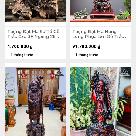
Tượng Đạt Ma Sư Tổ Gỗ
Tượng Đạt Ma Hàng
Trắc Cao 39 Ngang 26
Long Phục Lân Gỗ Trắc
Sâu 14 (cm)
Cao 112 Ngang 34 Sâu 27
(cm)
4.700.000
₫
91.700.000
₫
1 tháng trước
1 tháng trước