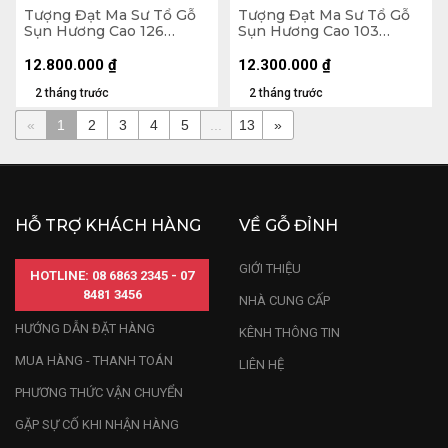
Tượng Đạt Ma Sư Tổ Gỗ
Tượng Đạt Ma Sư Tổ Gỗ
Sụn Hương Cao 126
Sụn Hương Cao 103
Ngang 60 Sâu 45 (cm)
Ngang 50 Sâu 36 (cm)
12.800.000
₫
12.300.000
₫
2 tháng trước
2 tháng trước
«
1
2
3
4
5
...
13
»
HỖ TRỢ KHÁCH HÀNG
VỀ GỖ ĐỈNH
GIỚI THIỆU
HOTLINE: 08 6863 2345 - 07
8481 3456
NHÀ CUNG CẤP
HƯỚNG DẪN ĐẶT HÀNG
KÊNH THÔNG TIN
MUA HÀNG - THANH TOÁN
LIÊN HỆ
PHƯƠNG THỨC VẬN CHUYỂN
GẶP SỰ CỐ KHI NHẬN HÀNG