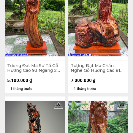
Tượng Đạt Ma Sư Tổ Gỗ
Tượng Đạt Ma Chấn
Hương Cao 93 Ngang 22
Nghê Gỗ Hương Cao 81
Sâu 22 (cm)
Ngang 59 Sâu 45 (cm)
5.100.000
₫
7.000.000
₫
1 tháng trước
1 tháng trước