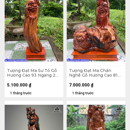
Tượng Đạt Ma Sư Tổ Gỗ
Tượng Đạt Ma Chấn
Hương Cao 93 Ngang 22
Nghê Gỗ Hương Cao 81
Sâu 22 (cm)
Ngang 59 Sâu 45 (cm)
5.100.000
₫
7.000.000
₫
1 tháng trước
1 tháng trước