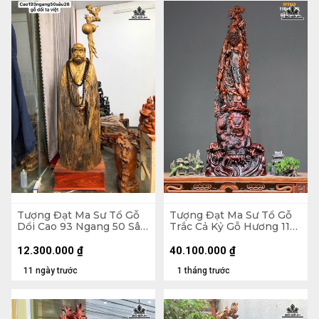
Tượng Đạt Ma Sư Tổ Gỗ
Tượng Đạt Ma Sư Tổ Gỗ
Dổi Cao 93 Ngang 50 Sâu
Trắc Cả Kỷ Gỗ Hương 116
26 (cm)
Ngang 41 Sâu 25 (cm) -
Không Kỷ 103
12.300.000
₫
40.100.000
₫
11 ngày trước
1 tháng trước