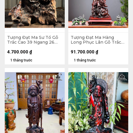
Tượng Đạt Ma Sư Tổ Gỗ
Tượng Đạt Ma Hàng
Trắc Cao 39 Ngang 26
Long Phục Lân Gỗ Trắc
Sâu 14 (cm)
Cao 112 Ngang 34 Sâu 27
(cm)
4.700.000
₫
91.700.000
₫
1 tháng trước
1 tháng trước