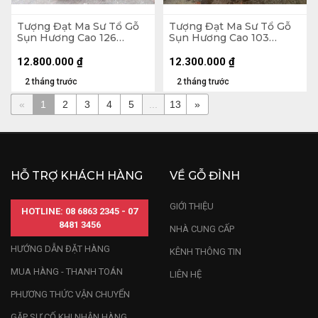
Tượng Đạt Ma Sư Tổ Gỗ
Tượng Đạt Ma Sư Tổ Gỗ
Sụn Hương Cao 126
Sụn Hương Cao 103
Ngang 60 Sâu 45 (cm)
Ngang 50 Sâu 36 (cm)
12.800.000
₫
12.300.000
₫
2 tháng trước
2 tháng trước
«
1
2
3
4
5
...
13
»
HỖ TRỢ KHÁCH HÀNG
VỀ GỖ ĐỈNH
GIỚI THIỆU
HOTLINE: 08 6863 2345 - 07
8481 3456
NHÀ CUNG CẤP
HƯỚNG DẪN ĐẶT HÀNG
KÊNH THÔNG TIN
MUA HÀNG - THANH TOÁN
LIÊN HỆ
PHƯƠNG THỨC VẬN CHUYỂN
GẶP SỰ CỐ KHI NHẬN HÀNG