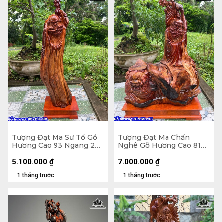
Tượng Đạt Ma Sư Tổ Gỗ
Tượng Đạt Ma Chấn
Hương Cao 93 Ngang 22
Nghê Gỗ Hương Cao 81
Sâu 22 (cm)
Ngang 59 Sâu 45 (cm)
5.100.000
₫
7.000.000
₫
1 tháng trước
1 tháng trước