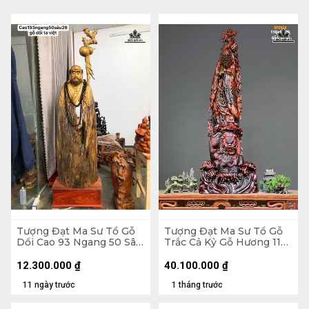
Tượng Đạt Ma Sư Tổ Gỗ
Tượng Đạt Ma Sư Tổ Gỗ
Dổi Cao 93 Ngang 50 Sâu
Trắc Cả Kỷ Gỗ Hương 116
26 (cm)
Ngang 41 Sâu 25 (cm) -
Không Kỷ 103
12.300.000
₫
40.100.000
₫
11 ngày trước
1 tháng trước