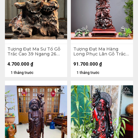
Tượng Đạt Ma Sư Tổ Gỗ
Tượng Đạt Ma Hàng
Trắc Cao 39 Ngang 26
Long Phục Lân Gỗ Trắc
Sâu 14 (cm)
Cao 112 Ngang 34 Sâu 27
(cm)
4.700.000
₫
91.700.000
₫
1 tháng trước
1 tháng trước