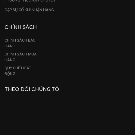
PHƯƠNG THỨC VẬN CHUYỂN
GẶP SỰ CỐ KHI NHẬN HÀNG
CHÍNH SÁCH
CHÍNH SÁCH BẢO
HÀNH
CHÍNH SÁCH MUA
HÀNG
QUY CHẾ HOẠT
ĐỘNG
THEO DÕI CHÚNG TÔI