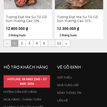
Tượng Đạt Ma Sư Tổ Gỗ
Tượng Đạt Ma Sư Tổ Gỗ
Sụn Hương Cao 126
Sụn Hương Cao 103
Ngang 60 Sâu 45 (cm)
Ngang 50 Sâu 36 (cm)
12.800.000
₫
12.300.000
₫
2 tháng trước
2 tháng trước
«
1
2
3
4
5
...
13
»
HỖ TRỢ KHÁCH HÀNG
VỀ GỖ ĐỈNH
GIỚI THIỆU
HOTLINE: 08 6863 2345 - 07
8481 3456
NHÀ CUNG CẤP
HƯỚNG DẪN ĐẶT HÀNG
KÊNH THÔNG TIN
MUA HÀNG - THANH TOÁN
LIÊN HỆ