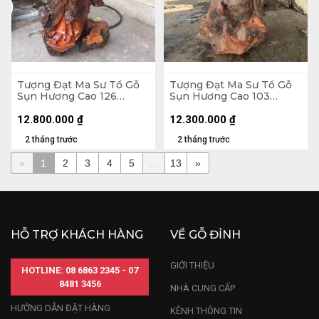
Tượng Đạt Ma Sư Tổ Gỗ
Tượng Đạt Ma Sư Tổ Gỗ
Sụn Hương Cao 126
Sụn Hương Cao 103
Ngang 60 Sâu 45 (cm)
Ngang 50 Sâu 36 (cm)
12.800.000
₫
12.300.000
₫
2 tháng trước
2 tháng trước
«
1
2
3
4
5
...
13
»
HỖ TRỢ KHÁCH HÀNG
VỀ GỖ ĐỈNH
GIỚI THIỆU
HOTLINE: 08 6863 2345 - 07
8481 3456
NHÀ CUNG CẤP
HƯỚNG DẪN ĐẶT HÀNG
KÊNH THÔNG TIN