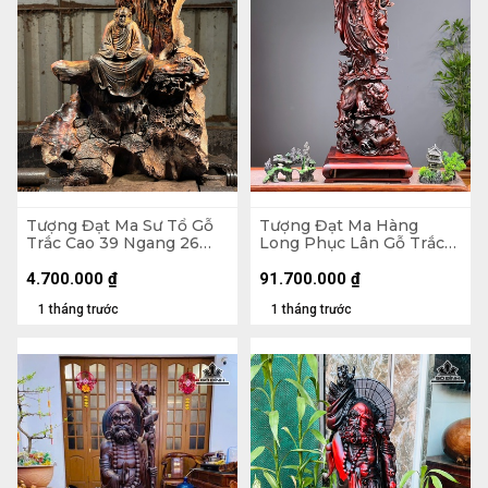
Tượng Đạt Ma Sư Tổ Gỗ
Tượng Đạt Ma Hàng
Trắc Cao 39 Ngang 26
Long Phục Lân Gỗ Trắc
Sâu 14 (cm)
Cao 112 Ngang 34 Sâu 27
(cm)
4.700.000
₫
91.700.000
₫
1 tháng trước
1 tháng trước