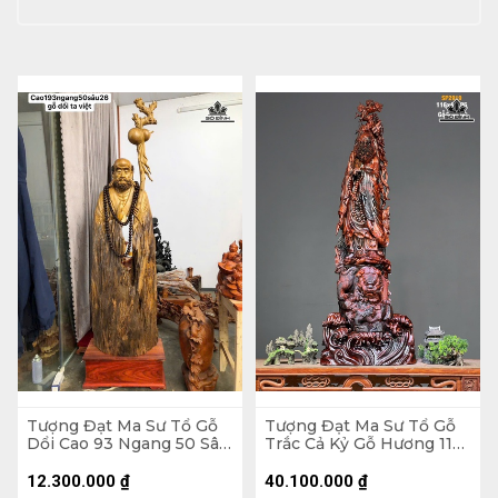
Tượng Đạt Ma Sư Tổ Gỗ
Tượng Đạt Ma Sư Tổ Gỗ
Dổi Cao 93 Ngang 50 Sâu
Trắc Cả Kỷ Gỗ Hương 116
26 (cm)
Ngang 41 Sâu 25 (cm) -
Không Kỷ 103
12.300.000
₫
40.100.000
₫