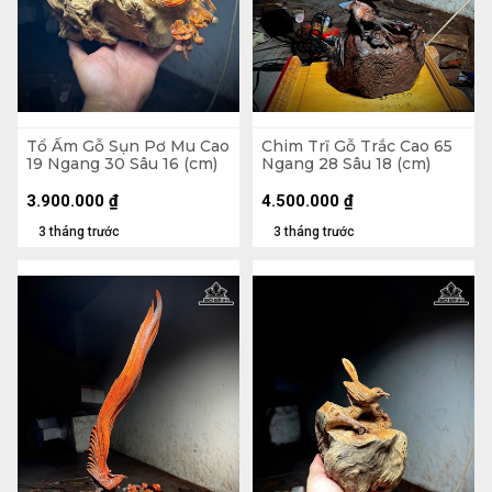
Tổ Ấm Gỗ Sụn Pơ Mu Cao
Chim Trĩ Gỗ Trắc Cao 65
19 Ngang 30 Sâu 16 (cm)
Ngang 28 Sâu 18 (cm)
3.900.000
₫
4.500.000
₫
3 tháng trước
3 tháng trước