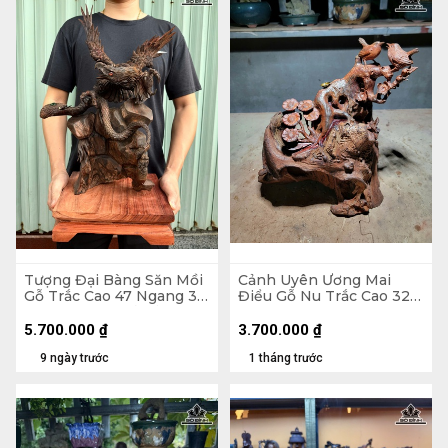
Tượng Đại Bàng Săn Mồi
Cảnh Uyên Ương Mai
Gỗ Trắc Cao 47 Ngang 36
Điểu Gỗ Nu Trắc Cao 32
Sâu 20 (cm) - Cả Kỷ 54
Ngang 33 Sâu 17 (cm)
5.700.000
₫
3.700.000
₫
9 ngày trước
1 tháng trước