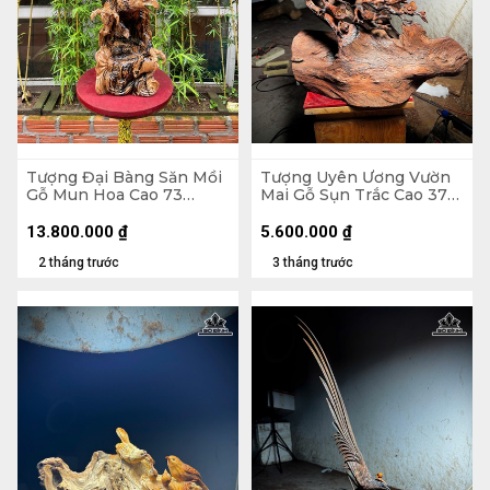
Tượng Đại Bàng Săn Mồi
Tượng Uyên Ương Vườn
Gỗ Mun Hoa Cao 73
Mai Gỗ Sụn Trắc Cao 37
Ngang 85 Sâu 23 (cm)
Ngang 46 Sâu 24 (cm)
13.800.000
₫
5.600.000
₫
2 tháng trước
3 tháng trước