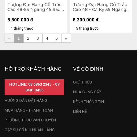
Tượng Đại Bàng Gỗ Trắc
Tượng Đại Bàng Gỗ Trắc
Cao 48-55 Ngang 45 Sâu
Cao 48 - Cả Kỷ 55 Ngang
31 (cm)
45 Sâu 31 (cm)
8.800.000
₫
8.300.000
₫
4 tháng trước
5 tháng trước
«
1
2
3
4
5
»
HỖ TRỢ KHÁCH HÀNG
VỀ GỖ ĐỈNH
GIỚI THIỆU
HOTLINE: 08 6863 2345 - 07
8481 3456
NHÀ CUNG CẤP
HƯỚNG DẪN ĐẶT HÀNG
KÊNH THÔNG TIN
MUA HÀNG - THANH TOÁN
LIÊN HỆ
PHƯƠNG THỨC VẬN CHUYỂN
GẶP SỰ CỐ KHI NHẬN HÀNG