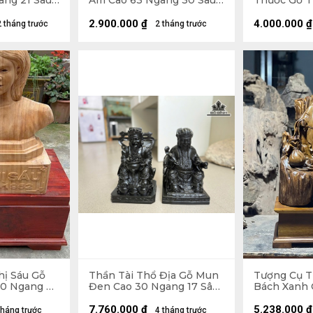
ang 21 Sâu
Am Cao 63 Ngang 30 Sâu
Thước Gỗ T
18 (cm) - 10kg
Ngang 24 S
2.900.000
₫
4.000.000
₫
2 tháng trước
2 tháng trước
hị Sáu Gỗ
Thần Tài Thổ Địa Gỗ Mun
Tượng Cụ T
50 Ngang 40
Đen Cao 30 Ngang 17 Sâu
Bách Xanh 
15 (cm)
33 Sâu 22 (
7.760.000
₫
5.238.000
₫
tháng trước
4 tháng trước