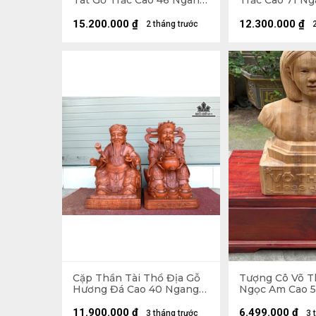
Tát Gỗ Trắc Cao 46 Ngang
Trắc Cao 71 Ng
27 Sâu 27 (cm)
20 (cm) - 10kg
15.200.000
₫
12.300.000
₫
2 tháng trước
Cặp Thần Tài Thổ Địa Gỗ
Tượng Cô Võ T
Hương Đá Cao 40 Ngang
Ngọc Am Cao 
24 Sâu 21 (cm)
Sâu 20 (cm)
11.900.000
₫
6.499.000
₫
3 tháng trước
3 