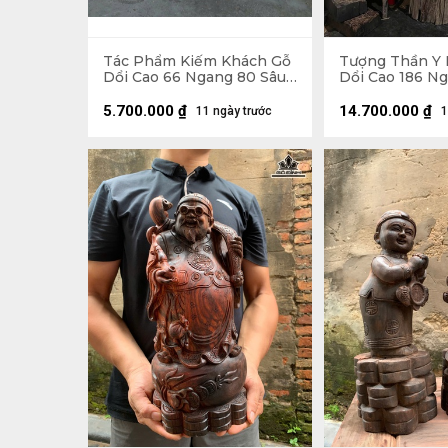
Tác Phẩm Kiếm Khách Gỗ
Tượng Thần Y 
Dổi Cao 66 Ngang 80 Sâu
Dổi Cao 186 N
17 (cm)
25 (cm)
5.700.000
₫
14.700.000
₫
11 ngày trước
1