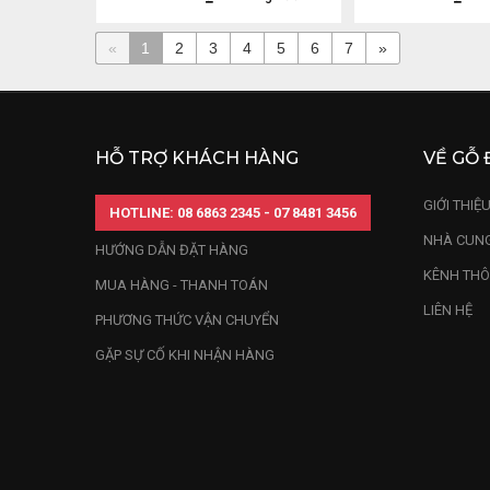
«
1
2
3
4
5
6
7
»
HỖ TRỢ KHÁCH HÀNG
VỀ GỖ 
GIỚI THIỆ
HOTLINE: 08 6863 2345 - 07 8481 3456
NHÀ CUNG
HƯỚNG DẪN ĐẶT HÀNG
KÊNH THÔ
MUA HÀNG - THANH TOÁN
LIÊN HỆ
PHƯƠNG THỨC VẬN CHUYỂN
GẶP SỰ CỐ KHI NHẬN HÀNG