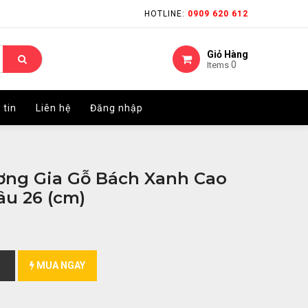
HOTLINE:
HOTLINE:
0909 620 612
0909 620 612
Giỏ Hàng
Giỏ Hàng
0
0
Items
Items
 tin
 tin
Liên hệ
Liên hệ
Đăng nhập
Đăng nhập
ơng Gia Gỗ Bách Xanh Cao
âu 26 (cm)
MUA NGAY