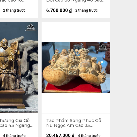
rắc Cao 10
Dổi Cao 86 Ngang 40 Sâu
âu 10 (cm)
18 (cm)
6.700.000
₫
2 tháng trước
2 tháng trước
hương Gia Gỗ
Tác Phẩm Song Phúc Gỗ
Cao 43 Ngang
Nu Ngọc Am Cao 35
cm)
Ngang 65 Sâu 40 (cm)
20.467.000
₫
4 tháng trước
4 tháng trước