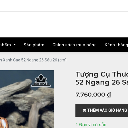
 phẩm
 phẩm
Sản phẩm
Sản phẩm
Chính sách mua hàng
Chính sách mua hàng
Kênh thông
Kênh thông
h Xanh Cao 52 Ngang 26 Sâu 26 (cm)
Tượng Cụ Thư
52 Ngang 26 S
7.760.000
₫
THÊM VÀO GIỎ HÀNG
1 Đơn vị có sẵn