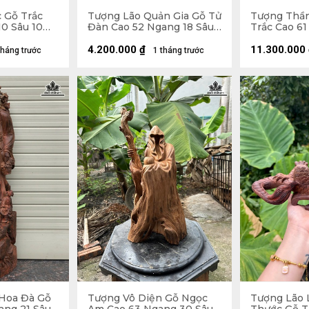
 Gỗ Trắc
Tượng Lão Quản Gia Gỗ Tử
Tượng Thần
0 Sâu 10
Đàn Cao 52 Ngang 18 Sâu
Trắc Cao 61
16 (cm)
18 (cm)
4.200.000
₫
11.300.000
tháng trước
1 tháng trước
Hoa Đà Gỗ
Tượng Vô Diện Gỗ Ngọc
Tượng Lão 