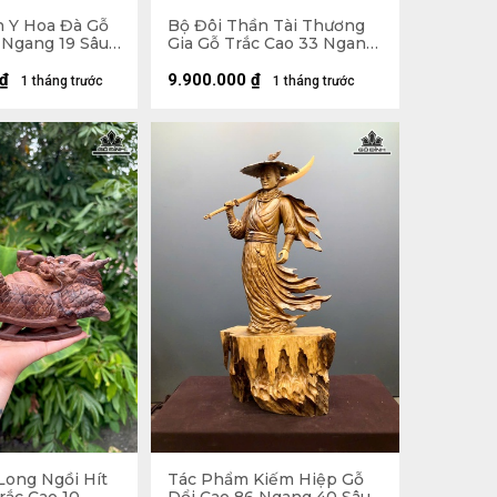
 Y Hoa Đà Gỗ
Bộ Đôi Thần Tài Thương
 Ngang 19 Sâu
Gia Gỗ Trắc Cao 33 Ngang
14 Sâu 13 (cm)
₫
9.900.000
₫
1 tháng trước
1 tháng trước
Long Ngồi Hít
Tác Phẩm Kiếm Hiệp Gỗ