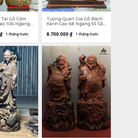
 Tài Gỗ Cẩm
Tượng Quản Gia Gỗ Bách
Cao 106 Ngang
Xanh Cao 68 Ngang 55 Sâu
cm) - TG Cao
30 (cm)
8 Sâu 25 (cm)
₫
8.700.000
₫
1 tháng trước
1 tháng trước