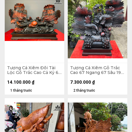
Tượng Cá Xiêm Đôi Tài
Tượng Cá Xiêm Gỗ Trắc
Lộc Gỗ Trắc Cao Cả Kỷ 66
Cao 67 Ngang 67 Sâu 19
Ngang 100 Sâu 38 (cm) -
(cm)
Kỷ Cao 10
14.100.000
₫
7.300.000
₫
1 tháng trước
2 tháng trước