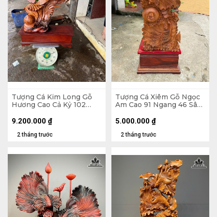
Tượng Cá Kim Long Gỗ
Tượng Cá Xiêm Gỗ Ngọc
Hương Cao Cả Kỷ 102
Am Cao 91 Ngang 46 Sâu
Ngang 70 Sâu 28 (cm) -
24 (cm)
Kỷ Cao 20
9.200.000
₫
5.000.000
₫
2 tháng trước
2 tháng trước