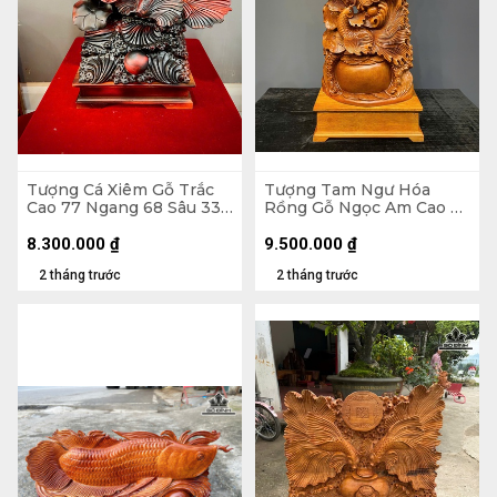
Tượng Cá Xiêm Gỗ Trắc
Tượng Tam Ngư Hóa
Cao 77 Ngang 68 Sâu 33
Rồng Gỗ Ngọc Am Cao Cả
(cm)
Kỷ 126 Ngang 48 Sâu 22
(cm) - Kỷ Cao 15 (cm)
8.300.000
₫
9.500.000
₫
2 tháng trước
2 tháng trước