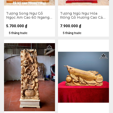
Tượng Song Ngư Gỗ
Tượng Ngũ Ngư Hóa
Ngọc Am Cao 60 Ngang
Rồng Gỗ Hương Cao Cả
45 Sâu 18 (cm) - Cả Kỷ Cao
Kỷ 95 Ngang 45 Sâu 12
70 - 15kg
(cm) - 18kg - Kỷ Cao 10
5.700.000
₫
7.900.000
₫
5 tháng trước
5 tháng trước