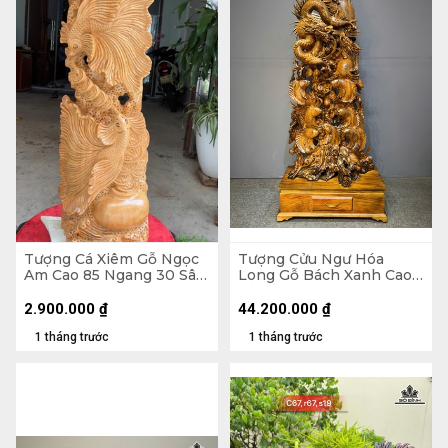
Tượng Cá Xiêm Gỗ Ngọc
Tượng Cửu Ngư Hóa
Am Cao 85 Ngang 30 Sâu
Long Gỗ Bách Xanh Cao
16 (cm)
Cả Kỷ 218 Ngang 88 Sâu
45 (cm) - Kỷ Cao 30
2.900.000
₫
44.200.000
₫
1 tháng trước
1 tháng trước