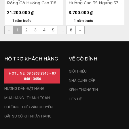
Rồng Gỗ Hương Cao 118
Hương Cao 35 Ngang 53
Ngang 90 Sâu 52 (cm)
Sâu 10 (cm) - 7kg
21.200.000
₫
3.700.000
₫
1 năm trước
1 năm trước
«
1
2
3
4
5
...
8
»
HỖ TRỢ KHÁCH HÀNG
VỀ GỖ ĐỈNH
GIỚI THIỆU
HOTLINE: 08 6863 2345 - 07
8481 3456
NHÀ CUNG CẤP
HƯỚNG DẪN ĐẶT HÀNG
KÊNH THÔNG TIN
MUA HÀNG - THANH TOÁN
LIÊN HỆ
PHƯƠNG THỨC VẬN CHUYỂN
GẶP SỰ CỐ KHI NHẬN HÀNG