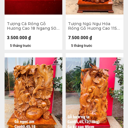
Tượng Cá Rồng Gỗ
Tượng Ngũ Ngư Hóa
Hương Cao 18 Ngang 50
Rồng Gỗ Hương Cao 115
Sâu 14 (cm)
Ngang 48 Sâu 30 (cm) -
Không Kỷ Cao 100 (cm)
3.500.000
₫
7.500.000
₫
5 tháng trước
5 tháng trước