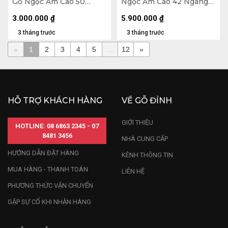
Gỗ Ngọc Am Cao 50
Ngọc Am Cao 42 Ngang
Ngang 15 Sâu 13 (cm)
54 Sâu 40 (cm)
3.000.000
₫
5.900.000
₫
3 tháng trước
3 tháng trước
«
1
2
3
4
5
...
12
»
HỖ TRỢ KHÁCH HÀNG
VỀ GỖ ĐỈNH
GIỚI THIỆU
HOTLINE: 08 6863 2345 - 07
8481 3456
NHÀ CUNG CẤP
HƯỚNG DẪN ĐẶT HÀNG
KÊNH THÔNG TIN
MUA HÀNG - THANH TOÁN
LIÊN HỆ
PHƯƠNG THỨC VẬN CHUYỂN
GẶP SỰ CỐ KHI NHẬN HÀNG