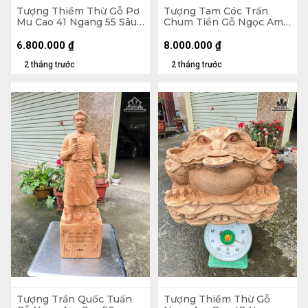
Tượng Thiềm Thừ Gỗ Pơ
Tượng Tam Cóc Trấn
Mu Cao 41 Ngang 55 Sâu
Chum Tiền Gỗ Ngọc Am
50 (cm)
Cao 24 Ngang 50 Sâu 45
(cm)
6.800.000
₫
8.000.000
₫
2 tháng trước
2 tháng trước
Tượng Trần Quốc Tuấn
Tượng Thiềm Thừ Gỗ