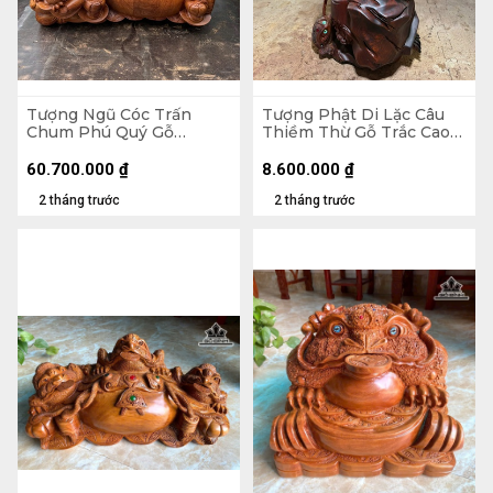
Tượng Ngũ Cóc Trấn
Tượng Phật Di Lặc Câu
Chum Phú Quý Gỗ
Thiềm Thừ Gỗ Trắc Cao
Hương Cao 68 Ngang 120
46,5 Ngang 21 Sâu 17 (cm)
Sâu 80 (cm)
60.700.000
₫
8.600.000
₫
2 tháng trước
2 tháng trước