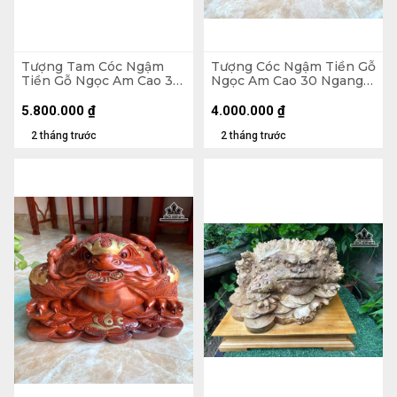
Tượng Tam Cóc Ngậm
Tượng Cóc Ngậm Tiền Gỗ
Tiền Gỗ Ngọc Am Cao 31
Ngọc Am Cao 30 Ngang
Ngang 65 Sâu 35 (cm) -
36 Sâu 34 (cm) - 13kg
24kg
5.800.000
₫
4.000.000
₫
2 tháng trước
2 tháng trước