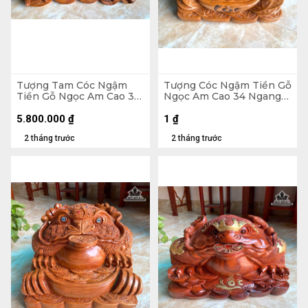
Tượng Tam Cóc Ngậm
Tượng Cóc Ngậm Tiền Gỗ
Tiền Gỗ Ngọc Am Cao 31
Ngọc Am Cao 34 Ngang
Ngang 65 Sâu 35 (cm) -
39 Sâu 38 (cm) - 18kg
24kg
5.800.000
₫
1
₫
2 tháng trước
2 tháng trước