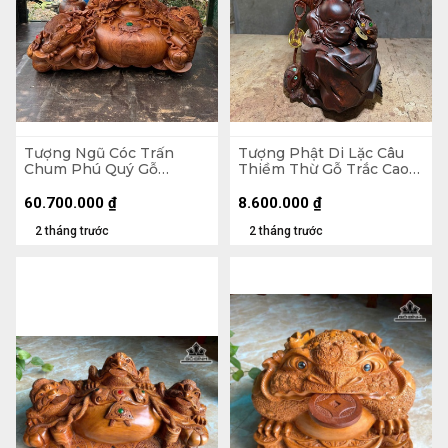
Tượng Ngũ Cóc Trấn
Tượng Phật Di Lặc Câu
Chum Phú Quý Gỗ
Thiềm Thừ Gỗ Trắc Cao
Hương Cao 68 Ngang 120
46,5 Ngang 21 Sâu 17 (cm)
Sâu 80 (cm)
60.700.000
₫
8.600.000
₫
2 tháng trước
2 tháng trước