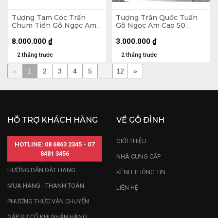
Tượng Tam Cóc Trấn
Tượng Trần Quốc Tuấn
Chum Tiền Gỗ Ngọc Am
Gỗ Ngọc Am Cao 50
Cao 24 Ngang 50 Sâu 45
Ngang 15 Sâu 13 (cm)
(cm)
8.000.000
₫
3.000.000
₫
2 tháng trước
2 tháng trước
«
1
2
3
4
5
...
12
»
HỖ TRỢ KHÁCH HÀNG
VỀ GỖ ĐỈNH
GIỚI THIỆU
HOTLINE: 08 6863 2345 - 07
8481 3456
NHÀ CUNG CẤP
HƯỚNG DẪN ĐẶT HÀNG
KÊNH THÔNG TIN
MUA HÀNG - THANH TOÁN
LIÊN HỆ
PHƯƠNG THỨC VẬN CHUYỂN
GẶP SỰ CỐ KHI NHẬN HÀNG