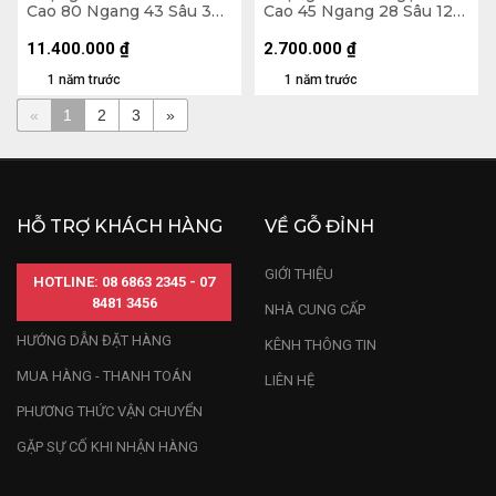
Cao 80 Ngang 43 Sâu 34
Cao 45 Ngang 28 Sâu 12
(cm)
(cm)
11.400.000
₫
2.700.000
₫
1 năm trước
1 năm trước
«
1
2
3
»
HỖ TRỢ KHÁCH HÀNG
VỀ GỖ ĐỈNH
GIỚI THIỆU
HOTLINE: 08 6863 2345 - 07
8481 3456
NHÀ CUNG CẤP
HƯỚNG DẪN ĐẶT HÀNG
KÊNH THÔNG TIN
MUA HÀNG - THANH TOÁN
LIÊN HỆ
PHƯƠNG THỨC VẬN CHUYỂN
GẶP SỰ CỐ KHI NHẬN HÀNG