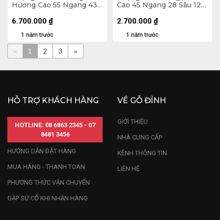
Hương Cao 55 Ngang 43
Cao 45 Ngang 28 Sâu 12
Sâu 15 (cm)
(cm)
6.700.000
₫
2.700.000
₫
1 năm trước
1 năm trước
«
1
2
3
»
HỖ TRỢ KHÁCH HÀNG
VỀ GỖ ĐỈNH
GIỚI THIỆU
HOTLINE: 08 6863 2345 - 07
8481 3456
NHÀ CUNG CẤP
HƯỚNG DẪN ĐẶT HÀNG
KÊNH THÔNG TIN
MUA HÀNG - THANH TOÁN
LIÊN HỆ
PHƯƠNG THỨC VẬN CHUYỂN
GẶP SỰ CỐ KHI NHẬN HÀNG