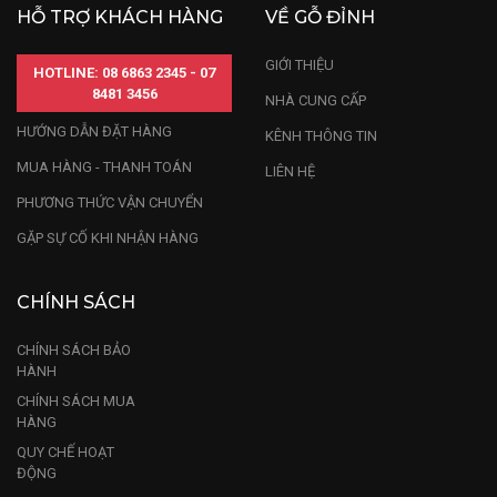
HỖ TRỢ KHÁCH HÀNG
VỀ GỖ ĐỈNH
GIỚI THIỆU
HOTLINE: 08 6863 2345 - 07
8481 3456
NHÀ CUNG CẤP
HƯỚNG DẪN ĐẶT HÀNG
KÊNH THÔNG TIN
MUA HÀNG - THANH TOÁN
LIÊN HỆ
PHƯƠNG THỨC VẬN CHUYỂN
GẶP SỰ CỐ KHI NHẬN HÀNG
CHÍNH SÁCH
CHÍNH SÁCH BẢO
HÀNH
CHÍNH SÁCH MUA
HÀNG
QUY CHẾ HOẠT
ĐỘNG