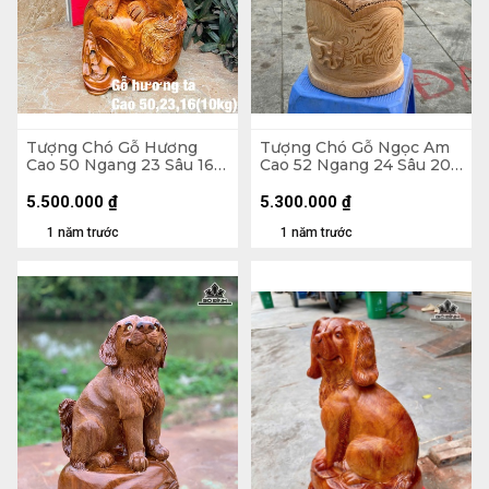
Tượng Chó Gỗ Hương
Tượng Chó Gỗ Ngọc Am
Cao 50 Ngang 23 Sâu 16
Cao 52 Ngang 24 Sâu 20
(cm) - 10KG
(cm)
5.500.000
₫
5.300.000
₫
1 năm trước
1 năm trước