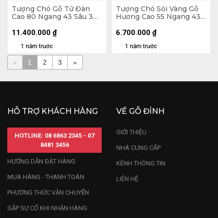
Tượng Chó Gỗ Tử Đàn
Tượng Chó Sói Vàng Gỗ
Cao 80 Ngang 43 Sâu 34
Hương Cao 55 Ngang 43
(cm)
Sâu 15 (cm)
11.400.000
₫
6.700.000
₫
1 năm trước
1 năm trước
«
1
2
3
»
HỖ TRỢ KHÁCH HÀNG
VỀ GỖ ĐỈNH
GIỚI THIỆU
HOTLINE: 08 6863 2345 - 07
8481 3456
NHÀ CUNG CẤP
HƯỚNG DẪN ĐẶT HÀNG
KÊNH THÔNG TIN
MUA HÀNG - THANH TOÁN
LIÊN HỆ
PHƯƠNG THỨC VẬN CHUYỂN
GẶP SỰ CỐ KHI NHẬN HÀNG