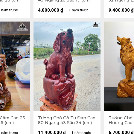
u 28 (cm)
43 Ngang 28 Sâu 17 (cm)
52 Ngang 25
4.800.000
₫
9.400.000
₫
 năm trước
1 năm trước
 Cẩm Cao 23
Tượng Chó Gỗ Tử Đàn Cao
Tượng Chó 
6 (cm)
80 Ngang 43 Sâu 34 (cm)
Hương Cao 
Sâu 15 (cm)
11.400.000
₫
6.700.000
₫
 năm trước
1 năm trước