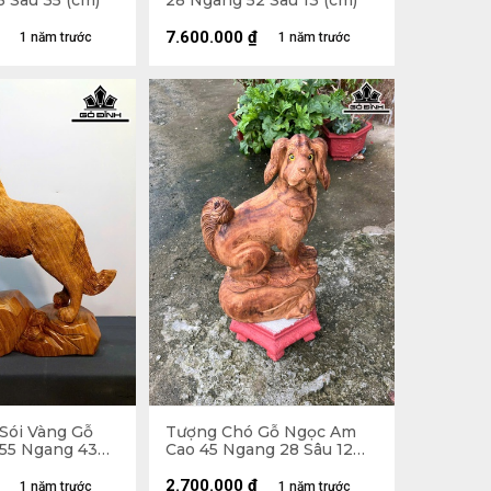
 Sâu 35 (cm)
28 Ngang 52 Sâu 13 (cm)
7.600.000
₫
1 năm trước
1 năm trước
Sói Vàng Gỗ
Tượng Chó Gỗ Ngọc Am
55 Ngang 43
Cao 45 Ngang 28 Sâu 12
(cm)
2.700.000
₫
1 năm trước
1 năm trước