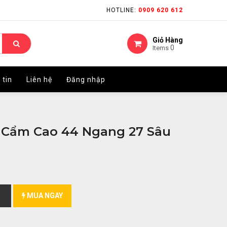
HOTLINE:
HOTLINE:
0909 620 612
0909 620 612
Giỏ Hàng
Giỏ Hàng
0
0
Items
Items
 tin
 tin
Liên hệ
Liên hệ
Đăng nhập
Đăng nhập
 Cẩm Cao 44 Ngang 27 Sâu
MUA NGAY