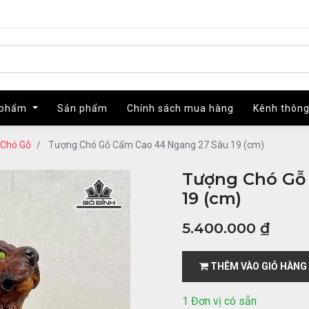
 phẩm
 phẩm
Sản phẩm
Sản phẩm
Chính sách mua hàng
Chính sách mua hàng
Kênh thông
Kênh thông
Chó Gỗ
Tượng Chó Gỗ Cẩm Cao 44 Ngang 27 Sâu 19 (cm)
Tượng Chó Gỗ
19 (cm)
5.400.000
₫
THÊM VÀO GIỎ HÀNG
1 Đơn vị có sẵn