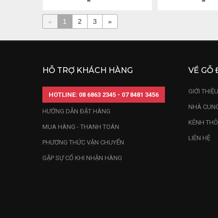
«
1
2
3
»
HỖ TRỢ KHÁCH HÀNG
VỀ GỖ 
GIỚI THIỆ
HOTLINE: 08 6863 2345 - 07 8481 3456
NHÀ CUNG
HƯỚNG DẪN ĐẶT HÀNG
KÊNH THÔ
MUA HÀNG - THANH TOÁN
LIÊN HỆ
PHƯƠNG THỨC VẬN CHUYỂN
GẶP SỰ CỐ KHI NHẬN HÀNG