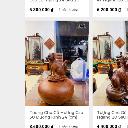
Cao 52 Ngang 24 Sâu 20
47 Ngang 28 Sâ
(cm)
5.300.000
₫
6.200.000
₫
1 năm trước
1
Tượng Chó Gỗ Hương Cao
Tượng Chó Gỗ
30 Đường Kính 24 (cm)
Ngang 20 Sâu 1
3.600.000
₫
4.400.000
₫
1 năm trước
1