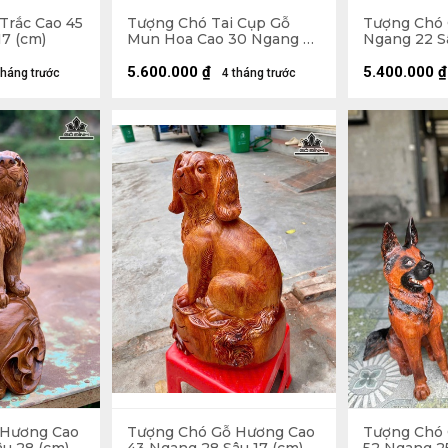
Trắc Cao 45
Tượng Chó Tai Cụp Gỗ
Tượng Chó 
7 (cm)
Mun Hoa Cao 30 Ngang 25
Ngang 22 Sâ
Sâu 14 (cm)
5.600.000
₫
5.400.000
₫
tháng trước
4 tháng trước
 Hương Cao
Tượng Chó Gỗ Hương Cao
Tượng Chó