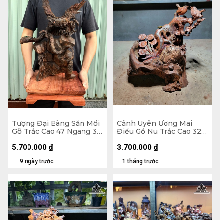
Tượng Đại Bàng Săn Mồi
Cảnh Uyên Ương Mai
Gỗ Trắc Cao 47 Ngang 36
Điểu Gỗ Nu Trắc Cao 32
Sâu 20 (cm) - Cả Kỷ 54
Ngang 33 Sâu 17 (cm)
5.700.000
₫
3.700.000
₫
9 ngày trước
1 tháng trước