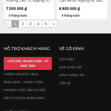
Hương Cao 70 Ngang 102
Cao 48-55 Ngang 45 Sâu
Sâu 25 (cm) - 7kg
31 (cm)
7.000.000
₫
8.800.000
₫
4 tháng trước
4 tháng trước
«
1
2
3
4
5
»
HỖ TRỢ KHÁCH HÀNG
VỀ GỖ ĐỈNH
GIỚI THIỆU
HOTLINE: 08 6863 2345 - 07
8481 3456
NHÀ CUNG CẤP
HƯỚNG DẪN ĐẶT HÀNG
KÊNH THÔNG TIN
MUA HÀNG - THANH TOÁN
LIÊN HỆ
PHƯƠNG THỨC VẬN CHUYỂN
GẶP SỰ CỐ KHI NHẬN HÀNG