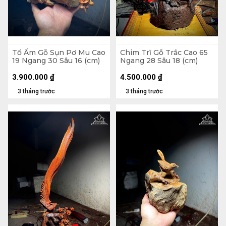
Tổ Ấm Gỗ Sụn Pơ Mu Cao
Chim Trĩ Gỗ Trắc Cao 65
19 Ngang 30 Sâu 16 (cm)
Ngang 28 Sâu 18 (cm)
3.900.000
₫
4.500.000
₫
3 tháng trước
3 tháng trước