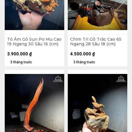
Tổ Ấm Gỗ Sụn Pơ Mu Cao
Chim Trĩ Gỗ Trắc Cao 65
19 Ngang 30 Sâu 16 (cm)
Ngang 28 Sâu 18 (cm)
3.900.000
₫
4.500.000
₫
3 tháng trước
3 tháng trước