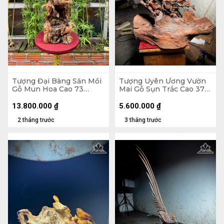
Tượng Đại Bàng Săn Mồi
Tượng Uyên Ương Vườn
Gỗ Mun Hoa Cao 73
Mai Gỗ Sụn Trắc Cao 37
Ngang 85 Sâu 23 (cm)
Ngang 46 Sâu 24 (cm)
13.800.000
₫
5.600.000
₫
2 tháng trước
3 tháng trước