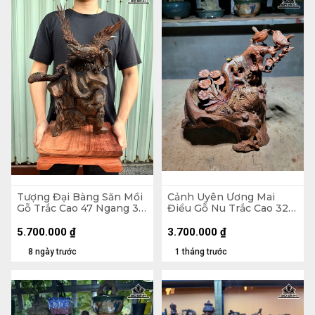
Tượng Đại Bàng Săn Mồi
Cảnh Uyên Ương Mai
Gỗ Trắc Cao 47 Ngang 36
Điểu Gỗ Nu Trắc Cao 32
Sâu 20 (cm) - Cả Kỷ 54
Ngang 33 Sâu 17 (cm)
5.700.000
₫
3.700.000
₫
8 ngày trước
1 tháng trước