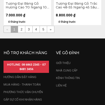
Tượng Đại Bàng Gỗ
Tượng Đại Bàng Gỗ Trắc
Hương Cao 70 Ngang 102
Cao 48-55 Ngang 45 Sâu
Sâu 25 (cm) - 7kg
31 (cm)
7.000.000
₫
8.800.000
₫
4 tháng trước
4 tháng trước
«
1
2
3
4
5
»
HỖ TRỢ KHÁCH HÀNG
VỀ GỖ ĐỈNH
GIỚI THIỆU
HOTLINE: 08 6863 2345 - 07
8481 3456
NHÀ CUNG CẤP
HƯỚNG DẪN ĐẶT HÀNG
KÊNH THÔNG TIN
MUA HÀNG - THANH TOÁN
LIÊN HỆ
PHƯƠNG THỨC VẬN CHUYỂN
GẶP SỰ CỐ KHI NHẬN HÀNG