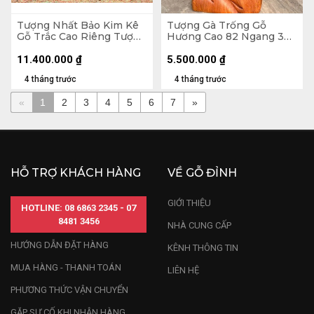
Tượng Nhất Bảo Kim Kê
Tượng Gà Trống Gỗ
Gỗ Trắc Cao Riêng Tượng
Hương Cao 82 Ngang 36
47x26x14 (cm) - Cả Kỷ
Sâu 16 (cm)
22x22x10 (cm)
11.400.000
₫
5.500.000
₫
4 tháng trước
4 tháng trước
«
1
2
3
4
5
6
7
»
HỖ TRỢ KHÁCH HÀNG
VỀ GỖ ĐỈNH
GIỚI THIỆU
HOTLINE: 08 6863 2345 - 07
8481 3456
NHÀ CUNG CẤP
HƯỚNG DẪN ĐẶT HÀNG
KÊNH THÔNG TIN
MUA HÀNG - THANH TOÁN
LIÊN HỆ
PHƯƠNG THỨC VẬN CHUYỂN
GẶP SỰ CỐ KHI NHẬN HÀNG