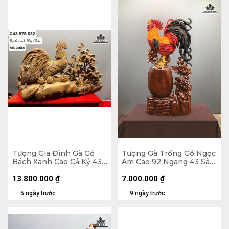
Tượng Gia Đình Gà Gỗ
Tượng Gà Trống Gỗ Ngọc
Bách Xanh Cao Cả Kỷ 43
Am Cao 92 Ngang 43 Sâu
Ngang 75 Sâu 32 (cm) -
16 (cm)
Kỷ Cao 15
13.800.000
₫
7.000.000
₫
5 ngày trước
9 ngày trước