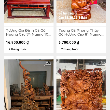
Tượng Gia Đình Gà Gỗ
Tượng Gà Phong Thủy
Hương Cao 74 Ngang 105
Gỗ Hương Cao 81 Ngang
Sâu 56 (cm) - 62kg - Cả Kỷ
36 Sâu 22 (cm) - 14kg
125 Ngang 109 Sâu 58
16.900.000
₫
6.700.000
₫
(cm)
2 tháng trước
2 tháng trước