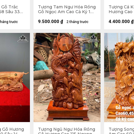
 Gỗ Trắc
Tượng Tam Ngư Hóa Rồng
Tượng Cá K
68 Sâu 33
Gỗ Ngọc Am Cao Cả Kỷ 126
Hương Cao 
Ngang 48 Sâu 22 (cm) - Kỷ
Sâu 11 (cm) 
Cao 15 (cm)
9.500.000
₫
4.400.000
₫
tháng trước
2 tháng trước
g Gỗ Hương
Tượng Ngũ Ngư Hóa Rồng
Tượng Son