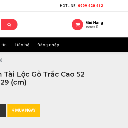
HOTLINE:
HOTLINE:
0909 620 612
0909 620 612
Giỏ Hàng
Giỏ Hàng
0
0
Items
Items
 tin
 tin
Liên hệ
Liên hệ
Đăng nhập
Đăng nhập
m)
 Tài Lộc Gỗ Trắc Cao 52
29 (cm)
MUA NGAY