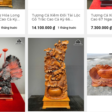
ư Hóa Long
Tượng Cá Xiêm Đôi Tài Lộc
Tượng Cá X
Cao Cả Kỷ
Gỗ Trắc Cao Cả Kỷ 66
Cao 67 Nga
âu 45 (cm) -
Ngang 100 Sâu 38 (cm) -
(cm)
Kỷ Cao 10
14.100.000
₫
7.300.000
₫
1 tháng trước
1 tháng trước