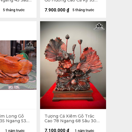
Ngang 45 Sâu
Gỗ Hương Cao Cả Kỷ 95
 Kỷ Cao 70 -
Ngang 45 Sâu 12 (cm) -
18kg - Kỷ Cao 10
7.900.000
₫
5 tháng trước
5 tháng trước
im Long Gỗ
Tượng Cá Xiêm Gỗ Trắc
35 Ngang 53
Cao 78 Ngang 68 Sâu 30
 - 7kg
(cm)
7.100.000
₫
1 năm trước
1 năm trước