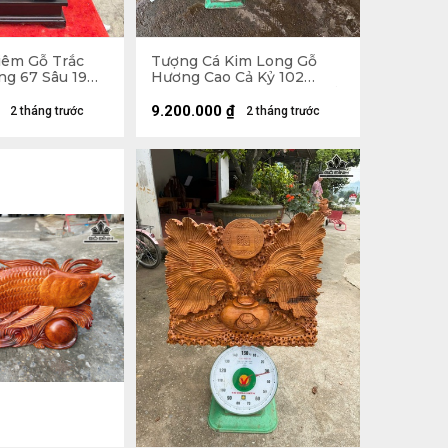
iêm Gỗ Trắc
Tượng Cá Kim Long Gỗ
ng 67 Sâu 19
Hương Cao Cả Kỷ 102
Ngang 70 Sâu 28 (cm) - Kỷ
Cao 20
9.200.000
₫
2 tháng trước
2 tháng trước