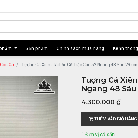
 phẩm
 phẩm
Sản phẩm
Sản phẩm
Chính sách mua hàng
Chính sách mua hàng
Kênh thông
Kênh thông
Con Cá
Tượng Cá Xiêm Tài Lộc Gỗ Trắc Cao 52 Ngang 48 Sâu 29 (c
Tượng Cá Xiêm
Ngang 48 Sâu 
4.300.000
₫
THÊM VÀO GIỎ HÀNG
1 Đơn vị có sẵn