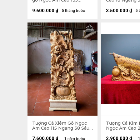
gỗ Ngọc Am Cao 135
Cao 18 Ngang 5
Ngang 45 Sâu 22 (cm)
(cm)
9.600.000
₫
3.500.000
₫
5 tháng trước
5 
Tượng Cá Xiêm Gỗ Ngọc
Tượng Cá Kim 
Am Cao 115 Ngang 38 Sâu
Ngọc Am Cao 2
18 (cm)
Sâu 11 (cm)
7.600.000
₫
2.900.000
₫
1 năm trước
1