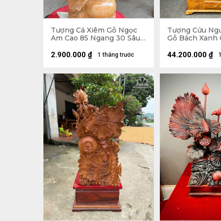
Tượng Cá Xiêm Gỗ Ngọc
Tượng Cửu Ng
Am Cao 85 Ngang 30 Sâu
Gỗ Bách Xanh 
16 (cm)
218 Ngang 88 S
Kỷ Cao 30
2.900.000
₫
44.200.000
₫
1 tháng trước