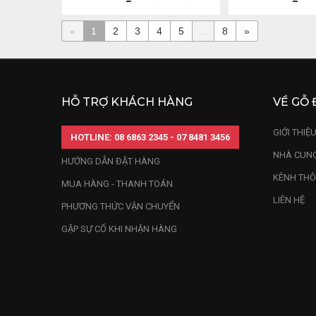
«
1
2
3
4
5
...
8
»
HỖ TRỢ KHÁCH HÀNG
VỀ GỖ 
GIỚI THIỆ
HOTLINE: 08 6863 2345 - 07 8481 3456
NHÀ CUNG
HƯỚNG DẪN ĐẶT HÀNG
KÊNH THÔ
MUA HÀNG - THANH TOÁN
LIÊN HỆ
PHƯƠNG THỨC VẬN CHUYỂN
GẶP SỰ CỐ KHI NHẬN HÀNG