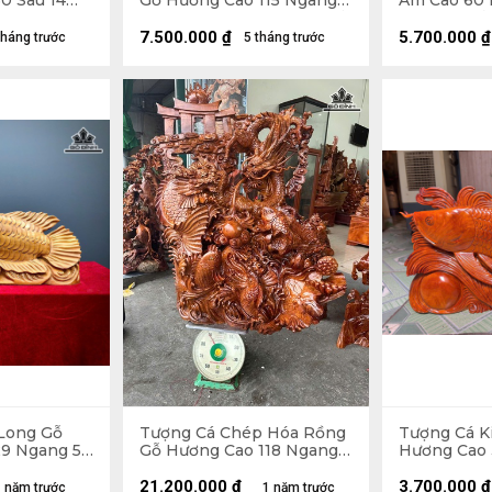
0 Sâu 14
Gỗ Hương Cao 115 Ngang
Am Cao 60 
48 Sâu 30 (cm) - Không Kỷ
18 (cm) - Cả
Cao 100 (cm)
15kg
7.500.000
₫
5.700.000
₫
tháng trước
5 tháng trước
Long Gỗ
Tượng Cá Chép Hóa Rồng
Tượng Cá K
9 Ngang 52
Gỗ Hương Cao 118 Ngang
Hương Cao 
90 Sâu 52 (cm)
Sâu 10 (cm)
21.200.000
₫
3.700.000
₫
 năm trước
1 năm trước