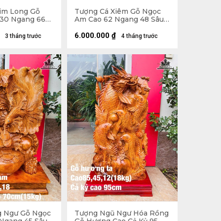
im Long Gỗ
Tượng Cá Xiêm Gỗ Ngọc
30 Ngang 66
Am Cao 62 Ngang 48 Sâu
- 12kg
20 (cm)
6.000.000
₫
3 tháng trước
4 tháng trước
g Ngư Gỗ Ngọc
Tượng Ngũ Ngư Hóa Rồng