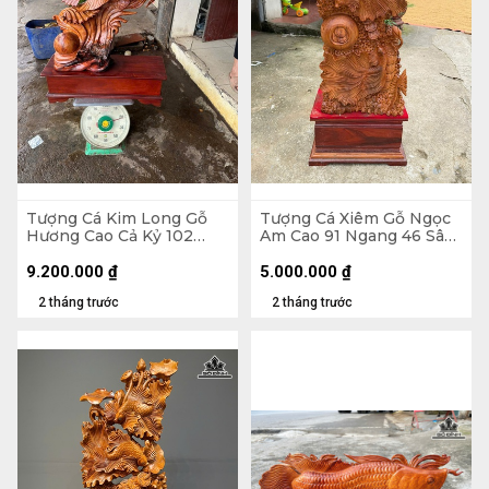
Tượng Cá Kim Long Gỗ
Tượng Cá Xiêm Gỗ Ngọc
Hương Cao Cả Kỷ 102
Am Cao 91 Ngang 46 Sâu
Ngang 70 Sâu 28 (cm) -
24 (cm)
Kỷ Cao 20
9.200.000
₫
5.000.000
₫
2 tháng trước
2 tháng trước