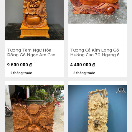
Tượng Tam Ngư Hóa
Tượng Cá Kim Long Gỗ
Rồng Gỗ Ngọc Am Cao Cả
Hương Cao 30 Ngang 66
Kỷ 126 Ngang 48 Sâu 22
Sâu 11 (cm) - 12kg
(cm) - Kỷ Cao 15 (cm)
9.500.000
₫
4.400.000
₫
2 tháng trước
3 tháng trước