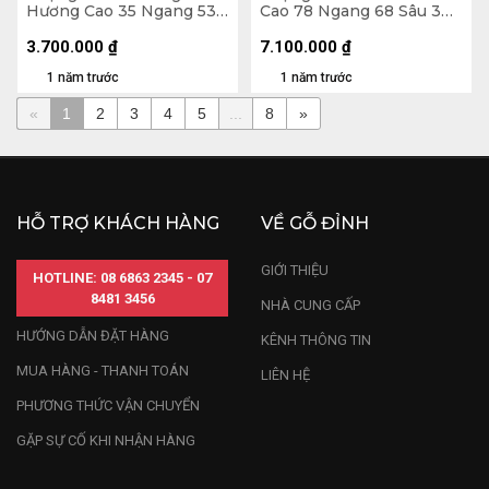
Hương Cao 35 Ngang 53
Cao 78 Ngang 68 Sâu 30
Sâu 10 (cm) - 7kg
(cm)
3.700.000
₫
7.100.000
₫
1 năm trước
1 năm trước
«
1
2
3
4
5
...
8
»
HỖ TRỢ KHÁCH HÀNG
VỀ GỖ ĐỈNH
GIỚI THIỆU
HOTLINE: 08 6863 2345 - 07
8481 3456
NHÀ CUNG CẤP
HƯỚNG DẪN ĐẶT HÀNG
KÊNH THÔNG TIN
MUA HÀNG - THANH TOÁN
LIÊN HỆ
PHƯƠNG THỨC VẬN CHUYỂN
GẶP SỰ CỐ KHI NHẬN HÀNG