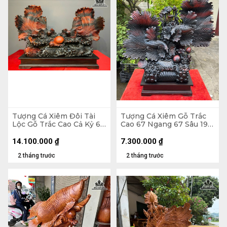
Tượng Cá Xiêm Đôi Tài
Tượng Cá Xiêm Gỗ Trắc
Lộc Gỗ Trắc Cao Cả Kỷ 66
Cao 67 Ngang 67 Sâu 19
Ngang 100 Sâu 38 (cm) -
(cm)
Kỷ Cao 10
14.100.000
₫
7.300.000
₫
2 tháng trước
2 tháng trước