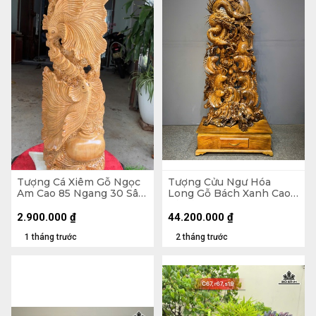
Tượng Cá Xiêm Gỗ Ngọc
Tượng Cửu Ngư Hóa
Am Cao 85 Ngang 30 Sâu
Long Gỗ Bách Xanh Cao
16 (cm)
Cả Kỷ 218 Ngang 88 Sâu
45 (cm) - Kỷ Cao 30
2.900.000
₫
44.200.000
₫
1 tháng trước
2 tháng trước