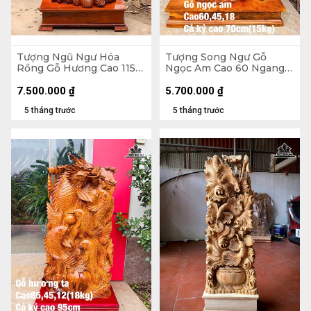
Tượng Ngũ Ngư Hóa
Tượng Song Ngư Gỗ
Rồng Gỗ Hương Cao 115
Ngọc Am Cao 60 Ngang
Ngang 48 Sâu 30 (cm) -
45 Sâu 18 (cm) - Cả Kỷ Cao
Không Kỷ Cao 100 (cm)
70 - 15kg
7.500.000
₫
5.700.000
₫
5 tháng trước
5 tháng trước