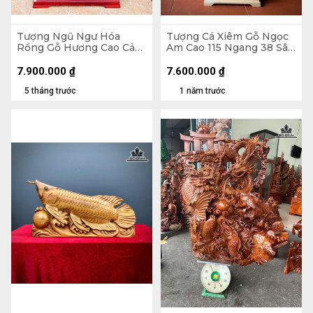
Tượng Ngũ Ngư Hóa
Tượng Cá Xiêm Gỗ Ngọc
Rồng Gỗ Hương Cao Cả
Am Cao 115 Ngang 38 Sâu
Kỷ 95 Ngang 45 Sâu 12
18 (cm)
(cm) - 18kg - Kỷ Cao 10
7.900.000
₫
7.600.000
₫
5 tháng trước
1 năm trước