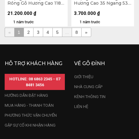
Rồng Gỗ Hương Cao 118
Hương Cao 35 Ngang 53
Ngang 90 Sâu 52 (cm)
Sâu 10 (cm) - 7kg
21.200.000
₫
3.700.000
₫
1 năm trước
1 năm trước
«
1
2
3
4
5
...
8
»
HỖ TRỢ KHÁCH HÀNG
VỀ GỖ ĐỈNH
GIỚI THIỆU
HOTLINE: 08 6863 2345 - 07
8481 3456
NHÀ CUNG CẤP
HƯỚNG DẪN ĐẶT HÀNG
KÊNH THÔNG TIN
MUA HÀNG - THANH TOÁN
LIÊN HỆ
PHƯƠNG THỨC VẬN CHUYỂN
GẶP SỰ CỐ KHI NHẬN HÀNG