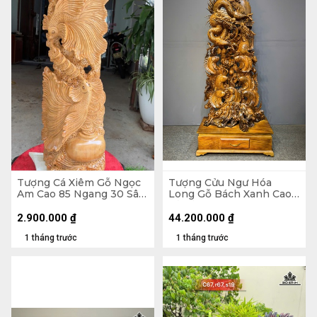
Tượng Cá Xiêm Gỗ Ngọc
Tượng Cửu Ngư Hóa
Am Cao 85 Ngang 30 Sâu
Long Gỗ Bách Xanh Cao
16 (cm)
Cả Kỷ 218 Ngang 88 Sâu
45 (cm) - Kỷ Cao 30
2.900.000
₫
44.200.000
₫
1 tháng trước
1 tháng trước