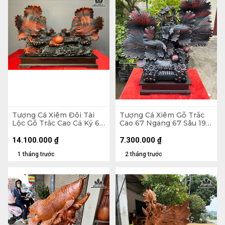
Tượng Cá Xiêm Đôi Tài
Tượng Cá Xiêm Gỗ Trắc
Lộc Gỗ Trắc Cao Cả Kỷ 66
Cao 67 Ngang 67 Sâu 19
Ngang 100 Sâu 38 (cm) -
(cm)
Kỷ Cao 10
14.100.000
₫
7.300.000
₫
1 tháng trước
2 tháng trước