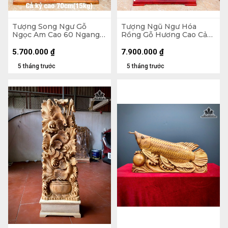
Tượng Song Ngư Gỗ
Tượng Ngũ Ngư Hóa
Ngọc Am Cao 60 Ngang
Rồng Gỗ Hương Cao Cả
45 Sâu 18 (cm) - Cả Kỷ Cao
Kỷ 95 Ngang 45 Sâu 12
70 - 15kg
(cm) - 18kg - Kỷ Cao 10
5.700.000
₫
7.900.000
₫
5 tháng trước
5 tháng trước