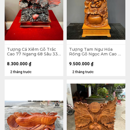
Tượng Cá Xiêm Gỗ Trắc
Tượng Tam Ngư Hóa
Cao 77 Ngang 68 Sâu 33
Rồng Gỗ Ngọc Am Cao Cả
(cm)
Kỷ 126 Ngang 48 Sâu 22
(cm) - Kỷ Cao 15 (cm)
8.300.000
₫
9.500.000
₫
2 tháng trước
2 tháng trước