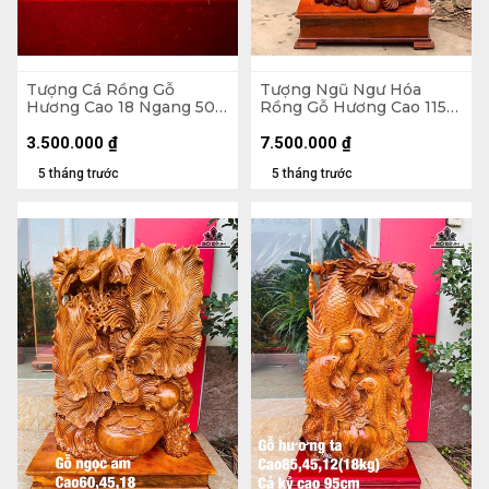
Tượng Cá Rồng Gỗ
Tượng Ngũ Ngư Hóa
Hương Cao 18 Ngang 50
Rồng Gỗ Hương Cao 115
Sâu 14 (cm)
Ngang 48 Sâu 30 (cm) -
Không Kỷ Cao 100 (cm)
3.500.000
₫
7.500.000
₫
5 tháng trước
5 tháng trước