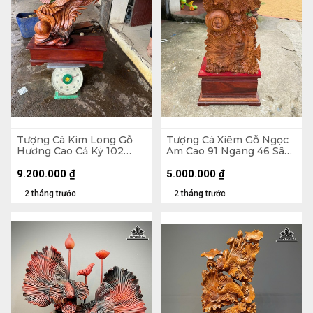
Tượng Cá Kim Long Gỗ
Tượng Cá Xiêm Gỗ Ngọc
Hương Cao Cả Kỷ 102
Am Cao 91 Ngang 46 Sâu
Ngang 70 Sâu 28 (cm) -
24 (cm)
Kỷ Cao 20
9.200.000
₫
5.000.000
₫
2 tháng trước
2 tháng trước