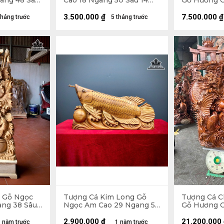
gang 48 Sâu
Cao 18 Ngang 50 Sâu 14
Gỗ Hương C
(cm)
48 Sâu 30 (
Cao 100 (cm
3.500.000
₫
7.500.000
₫
tháng trước
5 tháng trước
 Gỗ Ngọc
Tượng Cá Kim Long Gỗ
Tượng Cá 
ang 38 Sâu
Ngọc Am Cao 29 Ngang 52
Gỗ Hương C
Sâu 11 (cm)
90 Sâu 52 (
2.900.000
₫
21.200.000
 năm trước
1 năm trước