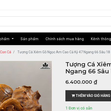
 phẩm
 phẩm
Sản phẩm
Sản phẩm
Chính sách mua hàng
Chính sách mua hàng
Kênh thông
Kênh thông
Con Cá
Tượng Cá Xiêm Gỗ Ngọc Am Cao Cả Kỷ 47 Ngang 66 Sâu 18 (
Tượng Cá Xiê
Ngang 66 Sâu 1
6.400.000
₫
THÊM VÀO GIỎ HÀNG
1 Đơn vị có sẵn