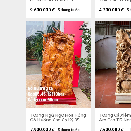
gỗ Ngọc Am Cao 135
Trắc Cao 52 N
Ngang 45 Sâu 22 (cm)
29 (cm)
9.600.000
₫
4.300.000
₫
5 tháng trước
5 
Tượng Ngũ Ngư Hóa Rồng
Tượng Cá Xiêm
Gỗ Hương Cao Cả Kỷ 95
Am Cao 115 Ng
Ngang 45 Sâu 12 (cm) -
18 (cm)
18kg - Kỷ Cao 10
7.900.000
₫
7.600.000
₫
5 tháng trước
1