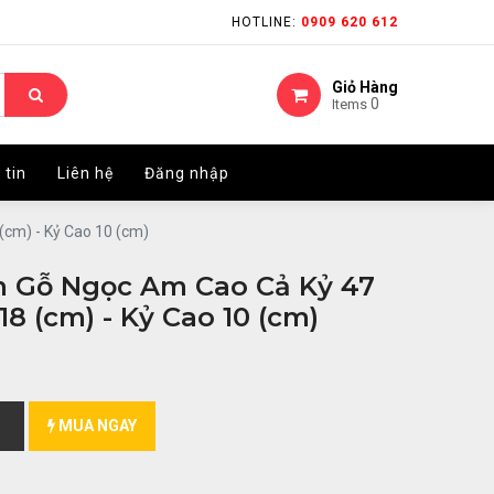
HOTLINE:
HOTLINE:
0909 620 612
0909 620 612
Giỏ Hàng
Giỏ Hàng
0
0
Items
Items
 tin
 tin
Liên hệ
Liên hệ
Đăng nhập
Đăng nhập
cm) - Kỷ Cao 10 (cm)
m Gỗ Ngọc Am Cao Cả Kỷ 47
8 (cm) - Kỷ Cao 10 (cm)
MUA NGAY