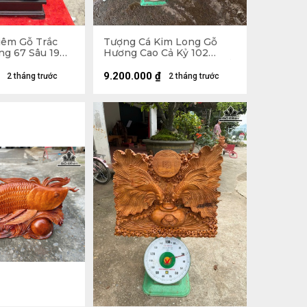
iêm Gỗ Trắc
Tượng Cá Kim Long Gỗ
ng 67 Sâu 19
Hương Cao Cả Kỷ 102
Ngang 70 Sâu 28 (cm) - Kỷ
Cao 20
9.200.000
₫
2 tháng trước
2 tháng trước