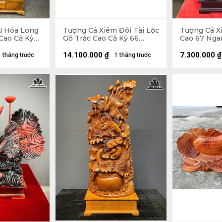
ư Hóa Long
Tượng Cá Xiêm Đôi Tài Lộc
Tượng Cá X
Cao Cả Kỷ
Gỗ Trắc Cao Cả Kỷ 66
Cao 67 Nga
âu 45 (cm) -
Ngang 100 Sâu 38 (cm) -
(cm)
Kỷ Cao 10
14.100.000
₫
7.300.000
₫
1 tháng trước
1 tháng trước