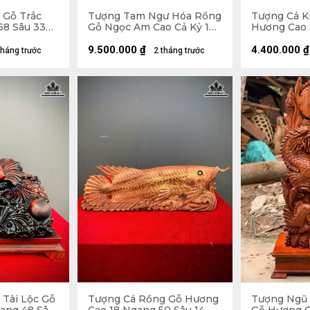
 Gỗ Trắc
Tượng Tam Ngư Hóa Rồng
Tượng Cá K
68 Sâu 33
Gỗ Ngọc Am Cao Cả Kỷ 126
Hương Cao 
Ngang 48 Sâu 22 (cm) - Kỷ
Sâu 11 (cm) 
Cao 15 (cm)
9.500.000
₫
4.400.000
₫
tháng trước
2 tháng trước
 Tài Lộc Gỗ
Tượng Cá Rồng Gỗ Hương
Tượng Ngũ