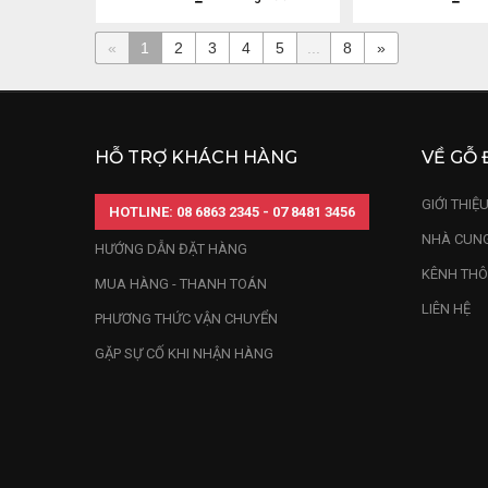
«
1
2
3
4
5
...
8
»
HỖ TRỢ KHÁCH HÀNG
VỀ GỖ 
GIỚI THIỆ
HOTLINE: 08 6863 2345 - 07 8481 3456
NHÀ CUNG
HƯỚNG DẪN ĐẶT HÀNG
KÊNH THÔ
MUA HÀNG - THANH TOÁN
LIÊN HỆ
PHƯƠNG THỨC VẬN CHUYỂN
GẶP SỰ CỐ KHI NHẬN HÀNG