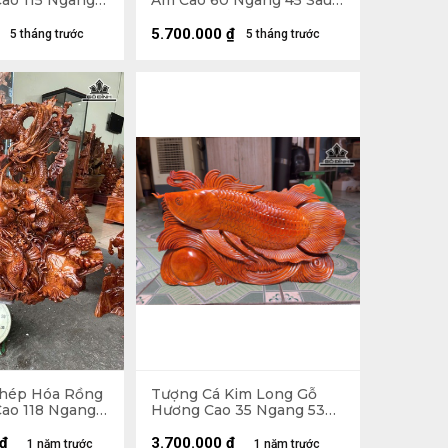
ao 115 Ngang
Am Cao 60 Ngang 45 Sâu
cm) - Không Kỷ
18 (cm) - Cả Kỷ Cao 70 -
)
15kg
5.700.000
₫
5 tháng trước
5 tháng trước
Chép Hóa Rồng
Tượng Cá Kim Long Gỗ
ao 118 Ngang
Hương Cao 35 Ngang 53
cm)
Sâu 10 (cm) - 7kg
₫
3.700.000
₫
1 năm trước
1 năm trước