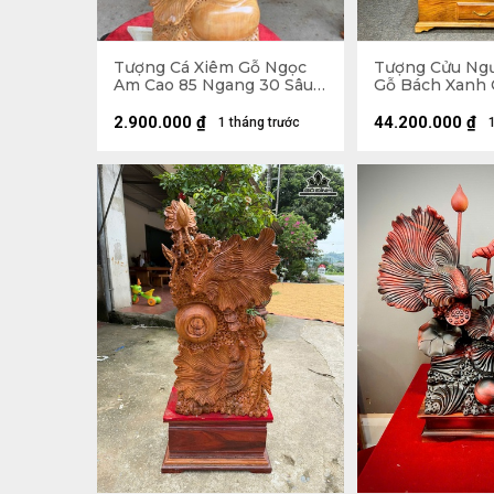
Tượng Cá Xiêm Gỗ Ngọc
Tượng Cửu Ng
Am Cao 85 Ngang 30 Sâu
Gỗ Bách Xanh 
16 (cm)
218 Ngang 88 S
Kỷ Cao 30
2.900.000
₫
44.200.000
₫
1 tháng trước