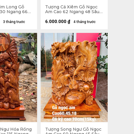
im Long Gỗ
Tượng Cá Xiêm Gỗ Ngọc
30 Ngang 66
Am Cao 62 Ngang 48 Sâu
- 12kg
20 (cm)
6.000.000
₫
3 tháng trước
4 tháng trước
 Ngư Hóa Rồng
Tượng Song Ngư Gỗ Ngọc