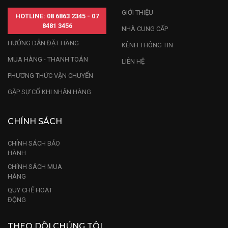
GIỚI THIỆU
HOTLINE: 08 6863 2345 - 07
8481 3456
NHÀ CUNG CẤP
HƯỚNG DẪN ĐẶT HÀNG
KÊNH THÔNG TIN
MUA HÀNG - THANH TOÁN
LIÊN HỆ
PHƯƠNG THỨC VẬN CHUYỂN
GẶP SỰ CỐ KHI NHẬN HÀNG
CHÍNH SÁCH
CHÍNH SÁCH BẢO
HÀNH
CHÍNH SÁCH MUA
HÀNG
QUY CHẾ HOẠT
ĐỘNG
THEO DÕI CHÚNG TÔI