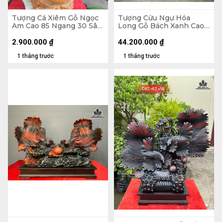
Tượng Cá Xiêm Gỗ Ngọc
Tượng Cửu Ngư Hóa
Am Cao 85 Ngang 30 Sâu
Long Gỗ Bách Xanh Cao
16 (cm)
Cả Kỷ 218 Ngang 88 Sâu
45 (cm) - Kỷ Cao 30
2.900.000
₫
44.200.000
₫
1 tháng trước
1 tháng trước