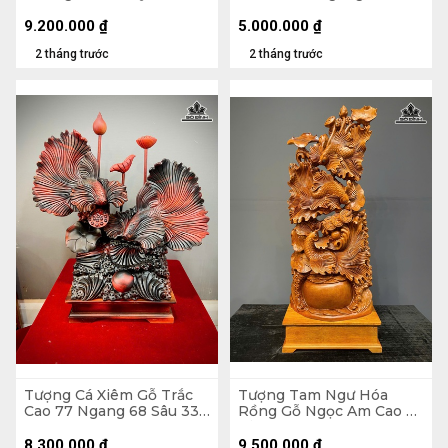
Ngang 70 Sâu 28 (cm) -
24 (cm)
Kỷ Cao 20
9.200.000
₫
5.000.000
₫
2 tháng trước
2 tháng trước
Tượng Cá Xiêm Gỗ Trắc
Tượng Tam Ngư Hóa
Cao 77 Ngang 68 Sâu 33
Rồng Gỗ Ngọc Am Cao Cả
(cm)
Kỷ 126 Ngang 48 Sâu 22
(cm) - Kỷ Cao 15 (cm)
8.300.000
₫
9.500.000
₫