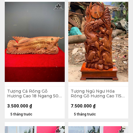
Tượng Cá Rồng Gỗ
Tượng Ngũ Ngư Hóa
Hương Cao 18 Ngang 50
Rồng Gỗ Hương Cao 115
Sâu 14 (cm)
Ngang 48 Sâu 30 (cm) -
Không Kỷ Cao 100 (cm)
3.500.000
₫
7.500.000
₫
5 tháng trước
5 tháng trước