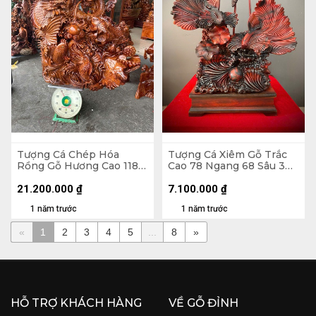
Tượng Cá Chép Hóa
Tượng Cá Xiêm Gỗ Trắc
Rồng Gỗ Hương Cao 118
Cao 78 Ngang 68 Sâu 30
Ngang 90 Sâu 52 (cm)
(cm)
21.200.000
₫
7.100.000
₫
1 năm trước
1 năm trước
«
1
2
3
4
5
...
8
»
HỖ TRỢ KHÁCH HÀNG
VỀ GỖ ĐỈNH