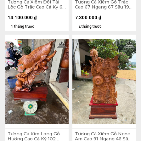
Tượng Cá Xiêm Đôi Tài
Tượng Cá Xiêm Gỗ Trắc
Lộc Gỗ Trắc Cao Cả Kỷ 66
Cao 67 Ngang 67 Sâu 19
Ngang 100 Sâu 38 (cm) -
(cm)
Kỷ Cao 10
14.100.000
₫
7.300.000
₫
1 tháng trước
2 tháng trước
Tượng Cá Kim Long Gỗ
Tượng Cá Xiêm Gỗ Ngọc
Hương Cao Cả Kỷ 102
Am Cao 91 Ngang 46 Sâu