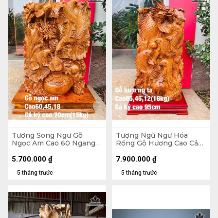
Tượng Song Ngư Gỗ
Tượng Ngũ Ngư Hóa
Ngọc Am Cao 60 Ngang
Rồng Gỗ Hương Cao Cả
45 Sâu 18 (cm) - Cả Kỷ Cao
Kỷ 95 Ngang 45 Sâu 12
70 - 15kg
(cm) - 18kg - Kỷ Cao 10
5.700.000
₫
7.900.000
₫
5 tháng trước
5 tháng trước