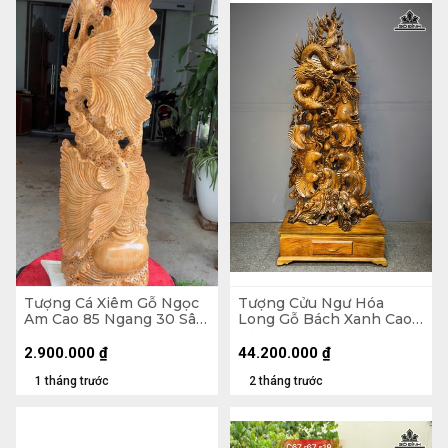
Tượng Cá Xiêm Gỗ Ngọc
Tượng Cửu Ngư Hóa
Am Cao 85 Ngang 30 Sâu
Long Gỗ Bách Xanh Cao
16 (cm)
Cả Kỷ 218 Ngang 88 Sâu
45 (cm) - Kỷ Cao 30
2.900.000
₫
44.200.000
₫
1 tháng trước
2 tháng trước