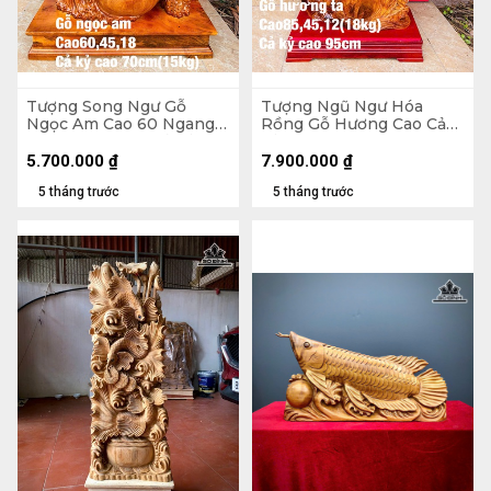
Tượng Song Ngư Gỗ
Tượng Ngũ Ngư Hóa
Ngọc Am Cao 60 Ngang
Rồng Gỗ Hương Cao Cả
45 Sâu 18 (cm) - Cả Kỷ Cao
Kỷ 95 Ngang 45 Sâu 12
70 - 15kg
(cm) - 18kg - Kỷ Cao 10
5.700.000
₫
7.900.000
₫
5 tháng trước
5 tháng trước