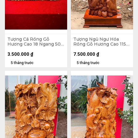
Tượng Cá Rồng Gỗ
Tượng Ngũ Ngư Hóa
Hương Cao 18 Ngang 50
Rồng Gỗ Hương Cao 115
Sâu 14 (cm)
Ngang 48 Sâu 30 (cm) -
Không Kỷ Cao 100 (cm)
3.500.000
₫
7.500.000
₫
5 tháng trước
5 tháng trước