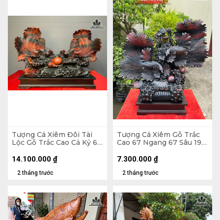
Tượng Cá Xiêm Đôi Tài
Tượng Cá Xiêm Gỗ Trắc
Lộc Gỗ Trắc Cao Cả Kỷ 66
Cao 67 Ngang 67 Sâu 19
Ngang 100 Sâu 38 (cm) -
(cm)
Kỷ Cao 10
14.100.000
₫
7.300.000
₫
2 tháng trước
2 tháng trước