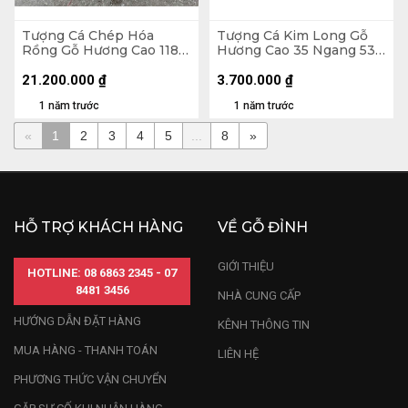
Tượng Cá Chép Hóa
Tượng Cá Kim Long Gỗ
Rồng Gỗ Hương Cao 118
Hương Cao 35 Ngang 53
Ngang 90 Sâu 52 (cm)
Sâu 10 (cm) - 7kg
21.200.000
₫
3.700.000
₫
1 năm trước
1 năm trước
«
1
2
3
4
5
...
8
»
HỖ TRỢ KHÁCH HÀNG
VỀ GỖ ĐỈNH
GIỚI THIỆU
HOTLINE: 08 6863 2345 - 07
8481 3456
NHÀ CUNG CẤP
HƯỚNG DẪN ĐẶT HÀNG
KÊNH THÔNG TIN
MUA HÀNG - THANH TOÁN
LIÊN HỆ
PHƯƠNG THỨC VẬN CHUYỂN