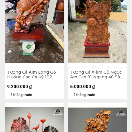
Tượng Cá Kim Long Gỗ
Tượng Cá Xiêm Gỗ Ngọc
Hương Cao Cả Kỷ 102
Am Cao 91 Ngang 46 Sâu
Ngang 70 Sâu 28 (cm) -
24 (cm)
Kỷ Cao 20
9.200.000
₫
5.000.000
₫
2 tháng trước
2 tháng trước