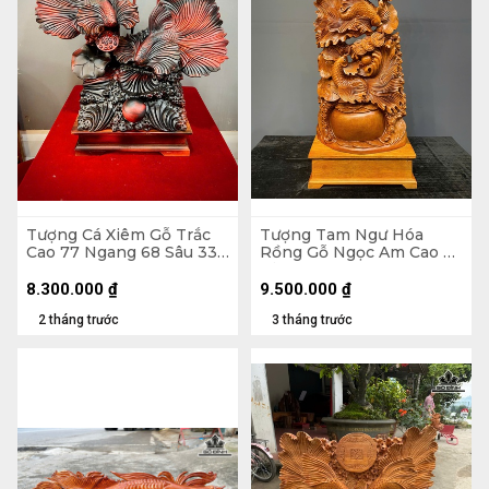
Tượng Cá Xiêm Gỗ Trắc
Tượng Tam Ngư Hóa
Cao 77 Ngang 68 Sâu 33
Rồng Gỗ Ngọc Am Cao Cả
(cm)
Kỷ 126 Ngang 48 Sâu 22
(cm) - Kỷ Cao 15 (cm)
8.300.000
₫
9.500.000
₫
2 tháng trước
3 tháng trước