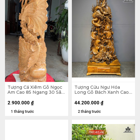
Tượng Cá Xiêm Gỗ Ngọc
Tượng Cửu Ngư Hóa
Am Cao 85 Ngang 30 Sâu
Long Gỗ Bách Xanh Cao
16 (cm)
Cả Kỷ 218 Ngang 88 Sâu
45 (cm) - Kỷ Cao 30
2.900.000
₫
44.200.000
₫
1 tháng trước
2 tháng trước