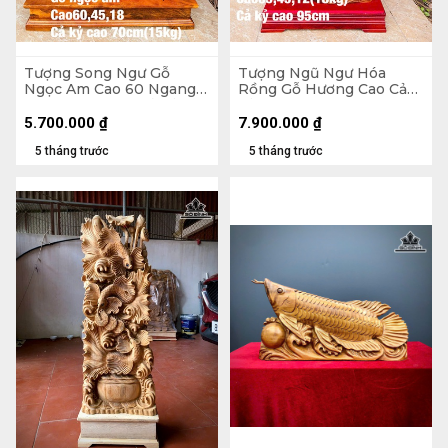
Tượng Song Ngư Gỗ
Tượng Ngũ Ngư Hóa
Ngọc Am Cao 60 Ngang
Rồng Gỗ Hương Cao Cả
45 Sâu 18 (cm) - Cả Kỷ Cao
Kỷ 95 Ngang 45 Sâu 12
70 - 15kg
(cm) - 18kg - Kỷ Cao 10
5.700.000
₫
7.900.000
₫
5 tháng trước
5 tháng trước