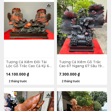
Tượng Cá Xiêm Đôi Tài
Tượng Cá Xiêm Gỗ Trắc
Lộc Gỗ Trắc Cao Cả Kỷ 66
Cao 67 Ngang 67 Sâu 19
Ngang 100 Sâu 38 (cm) -
(cm)
Kỷ Cao 10
14.100.000
₫
7.300.000
₫
2 tháng trước
2 tháng trước