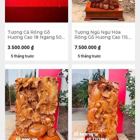
Tượng Cá Rồng Gỗ
Tượng Ngũ Ngư Hóa
Hương Cao 18 Ngang 50
Rồng Gỗ Hương Cao 115
Sâu 14 (cm)
Ngang 48 Sâu 30 (cm) -
Không Kỷ Cao 100 (cm)
3.500.000
₫
7.500.000
₫
5 tháng trước
5 tháng trước