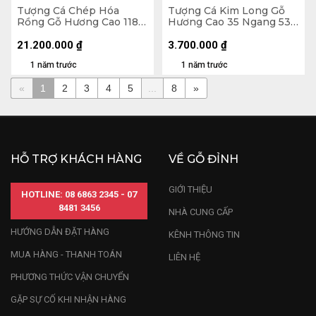
Tượng Cá Chép Hóa
Tượng Cá Kim Long Gỗ
Rồng Gỗ Hương Cao 118
Hương Cao 35 Ngang 53
Ngang 90 Sâu 52 (cm)
Sâu 10 (cm) - 7kg
21.200.000
₫
3.700.000
₫
1 năm trước
1 năm trước
«
1
2
3
4
5
...
8
»
HỖ TRỢ KHÁCH HÀNG
VỀ GỖ ĐỈNH
GIỚI THIỆU
HOTLINE: 08 6863 2345 - 07
8481 3456
NHÀ CUNG CẤP
HƯỚNG DẪN ĐẶT HÀNG
KÊNH THÔNG TIN
MUA HÀNG - THANH TOÁN
LIÊN HỆ
PHƯƠNG THỨC VẬN CHUYỂN
GẶP SỰ CỐ KHI NHẬN HÀNG