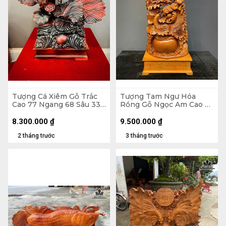
Tượng Cá Xiêm Gỗ Trắc
Tượng Tam Ngư Hóa
Cao 77 Ngang 68 Sâu 33
Rồng Gỗ Ngọc Am Cao Cả
(cm)
Kỷ 126 Ngang 48 Sâu 22
(cm) - Kỷ Cao 15 (cm)
8.300.000
₫
9.500.000
₫
2 tháng trước
3 tháng trước