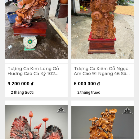
Tượng Cá Kim Long Gỗ
Tượng Cá Xiêm Gỗ Ngọc
Hương Cao Cả Kỷ 102
Am Cao 91 Ngang 46 Sâu
Ngang 70 Sâu 28 (cm) -
24 (cm)
Kỷ Cao 20
9.200.000
₫
5.000.000
₫
2 tháng trước
2 tháng trước